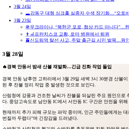
3월 24일
🕳️강동구 대형 싱크홀 실종자 수색 장기화…“오토
3월 23일
🪖우크라이나, “북한군 포로, 협상 카드 아니다”…
👨‍🦽프란치스코 교황, 로마 병원에서 퇴원
🚈신도림역 탈선 사고, 주말 출근길 시민 발목…원인
3월 28일
🔥경북 안동서 밤새 산불 재발화…긴급 진화 작업 돌입
경북 안동 남후면 고하리에서 3월 29일 새벽 3시 30분경 산
된 후 잔불 정리 작업 중 발생한 것으로 보인다.
산림청에 강풍과 건조한 날씨가 잔불을 되살린 주요 원인으로 추
다. 중앙고속도로 남안동 IC에서 서안동 IC 구간은 안전을 위해
현재까지 추가 피해 규모는 파악 중이며, 인근 주민들에게는 대
번질까 두렵다”며 긴장감을 드러냈다.
소방청과 산림청은 헬기와 소방차를 총동원해 진화 작업을 벌이고