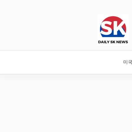
본
문
으
로
건
너
뛰
기
미국