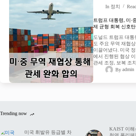
In
정치
Rea
트럼프 대통령, 미·
제 균형 회복 신호탄
도널드 트럼프 대통령
도 주요 무역 재협
이끌어냈다. 미국 정
에서 진행된 협상 이
관세 조정, 보복 조
By
admin
Trending now
KAIST 이
미국 휘발유 등급별 차
천연 폴리페