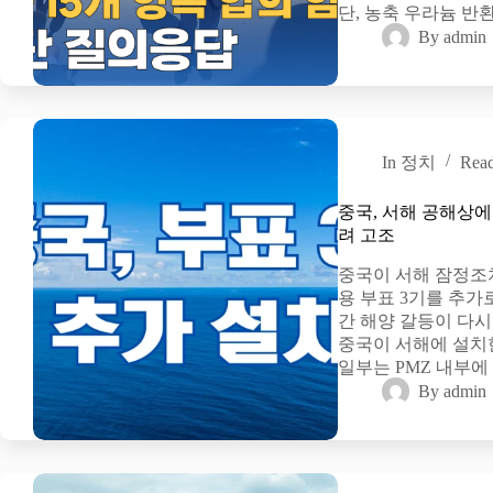
단, 농축 우라늄 반
By
admin
In
정치
Rea
중국, 서해 공해상에
려 고조
중국이 서해 잠정조치
용 부표 3기를 추가
간 해양 갈등이 다시
중국이 서해에 설치한
일부는 PMZ 내부에
By
admin