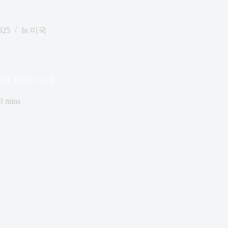
025
In
미국
벽 2시가 3시로
3 mins