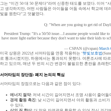
그는 “이건 50 대 50 문제다”라며 신중한 태도를 보였다. 이어
고 생각하지만, 어떤 사람들은 아이들을 어둠 속에서 학교에 데려
빛을 원한다”고 덧붙였다.
Q: "When are you going to get rid of Day
President Trump: "It's a 50/50 issue…I assume people would like to 
have more light earlier because they don't want to take their kids to sc
— CSPAN (@cspan)
March 
미국 상원은 2022년 서머타임을 연중 적용하는 ‘
햇빛보호법
(Sun
로 통과시켰지만, 하원에서는 통과되지 못했다. 여론조사에 따르
하고 있으며, 매년 두 번의 시간 변경이 불필요한 혼란을 초래한
서머타임의 장단점: 폐지 논의의 핵심
서머타임의 장점으로는 다음과 같은 점이 있다:
에너지 절약
: 저녁 시간이 길어지면서 조명 사용이 줄어들어
경제 활동 촉진
: 낮 시간이 길어지면서 야외 활동과 소비
수 있다.
삶의 질 향상
: 더 많은 자연광을 활용할 수 있어 정신 건강