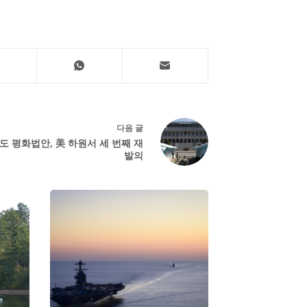
다음
글
도 평화법안, 美 하원서 세 번째 재
발의