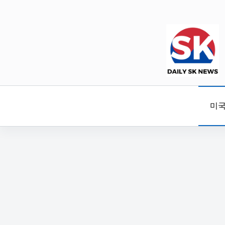
본
문
으
로
건
너
뛰
기
미국