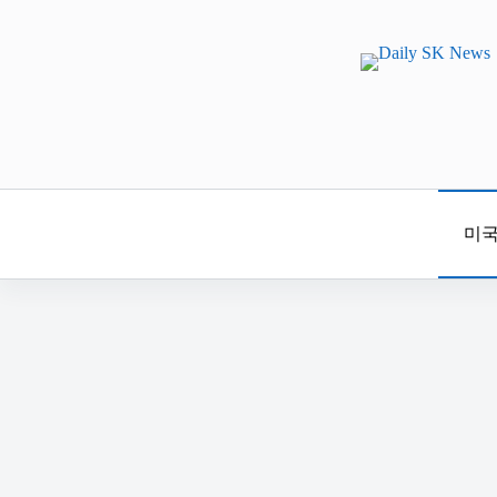
본
문
으
로
건
너
뛰
기
미국