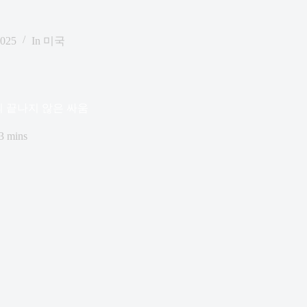
2025
In
미국
의 끝나지 않은 싸움
3 mins