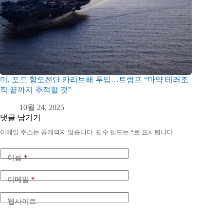
미, 포드 항모전단 카리브해 투입…트럼프 “마약 테러조
직 끝까지 추적할 것”
10월 24, 2025
댓글 남기기
이메일 주소는 공개되지 않습니다.
필수 필드는
*
로 표시됩니다
이름
*
이메일
*
웹사이트