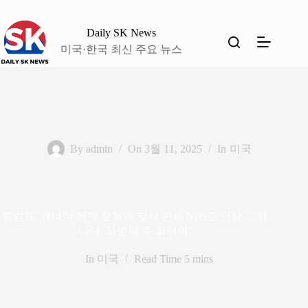
본
문
Daily SK News
으
미국·한국 최신 주요 뉴스
로
건
너
뛰
기
By
admin
On
3월 11, 2025
In
미국
트럼프, 캐나다 전력 보복에 맞서 관세 50%로 인상…“캐
나다, 51번째 주 되어야”
In
미국
Read Time
5 mins