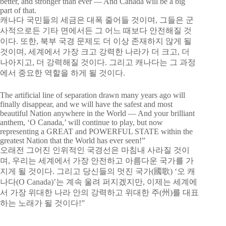
better, and stronger than ever — And Canada will be a big
part of that.
캐나다 국민들의 세금은 대폭 줄어들 것이며, 그들은 군
사적으로든 기타 면에서든 그 어느 때보다 안전해질 것
이다. 또한, 북부 국경 문제도 더 이상 존재하지 않게 될
것이며, 세계에서 가장 크고 강력한 나라가 더 크고, 더
나아지고, 더 강력해질 것이다. 그리고 캐나다는 그 과정
에서 중요한 역할을 하게 될 것이다.
The artificial line of separation drawn many years ago will
finally disappear, and we will have the safest and most
beautiful Nation anywhere in the World — And your brilliant
anthem, ‘O Canada,’ will continue to play, but now
representing a GREAT and POWERFUL STATE within the
greatest Nation that the World has ever seen!”
오래전 그어진 인위적인 국경선은 마침내 사라질 것이
며, 우리는 세계에서 가장 안전하고 아름다운 국가를 가
지게 될 것이다. 그리고 당신들의 멋진 국가(國歌) ‘오 캐
나다(O Canada)’는 계속 울려 퍼지겠지만, 이제는 세계에
서 가장 위대한 나라 안의 강력하고 위대한 주(州)를 대표
하는 노래가 될 것이다!”