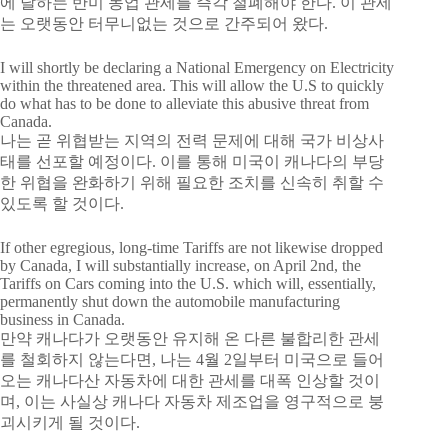
에 달하는 반미 농업 관세를 즉각 철폐해야 한다. 이 관세
는 오랫동안 터무니없는 것으로 간주되어 왔다.
I will shortly be declaring a National Emergency on Electricity
within the threatened area. This will allow the U.S to quickly
do what has to be done to alleviate this abusive threat from
Canada.
나는 곧 위협받는 지역의 전력 문제에 대해 국가 비상사
태를 선포할 예정이다. 이를 통해 미국이 캐나다의 부당
한 위협을 완화하기 위해 필요한 조치를 신속히 취할 수
있도록 할 것이다.
If other egregious, long-time Tariffs are not likewise dropped
by Canada, I will substantially increase, on April 2nd, the
Tariffs on Cars coming into the U.S. which will, essentially,
permanently shut down the automobile manufacturing
business in Canada.
만약 캐나다가 오랫동안 유지해 온 다른 불합리한 관세
를 철회하지 않는다면, 나는 4월 2일부터 미국으로 들어
오는 캐나다산 자동차에 대한 관세를 대폭 인상할 것이
며, 이는 사실상 캐나다 자동차 제조업을 영구적으로 붕
괴시키게 될 것이다.