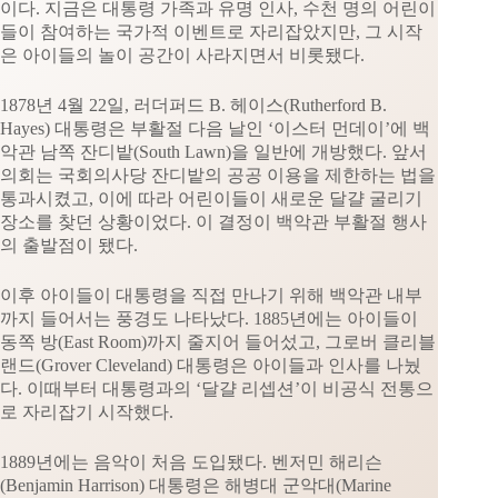
이다. 지금은 대통령 가족과 유명 인사, 수천 명의 어린이
들이 참여하는 국가적 이벤트로 자리잡았지만, 그 시작
은 아이들의 놀이 공간이 사라지면서 비롯됐다.
1878년 4월 22일, 러더퍼드 B. 헤이스(Rutherford B.
Hayes) 대통령은 부활절 다음 날인 ‘이스터 먼데이’에 백
악관 남쪽 잔디밭(South Lawn)을 일반에 개방했다. 앞서
의회는 국회의사당 잔디밭의 공공 이용을 제한하는 법을
통과시켰고, 이에 따라 어린이들이 새로운 달걀 굴리기
장소를 찾던 상황이었다. 이 결정이 백악관 부활절 행사
의 출발점이 됐다.
이후 아이들이 대통령을 직접 만나기 위해 백악관 내부
까지 들어서는 풍경도 나타났다. 1885년에는 아이들이
동쪽 방(East Room)까지 줄지어 들어섰고, 그로버 클리블
랜드(Grover Cleveland) 대통령은 아이들과 인사를 나눴
다. 이때부터 대통령과의 ‘달걀 리셉션’이 비공식 전통으
로 자리잡기 시작했다.
1889년에는 음악이 처음 도입됐다. 벤저민 해리슨
(Benjamin Harrison) 대통령은 해병대 군악대(Marine