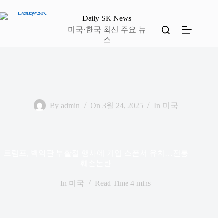
본
문
Daily SK News
으
미국·한국 최신 주요 뉴
로
스
건
너
뛰
기
By
admin
On
3월 24, 2025
In
미국
트럼프, 백악관 부활절 행사에 기업 스폰서 유치…전통
훼손논란
In
미국
Read Time
4 mins