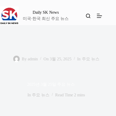
본
문
Daily SK News
으
미국·한국 최신 주요 뉴스
로
건
너
뛰
기
By
admin
On
3월 25, 2025
In
주요 뉴스
2025년 3월 25일 주요 뉴스
In
주요 뉴스
Read Time
2 mins