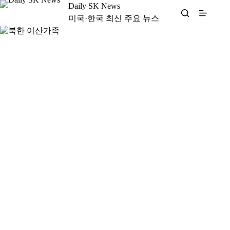
본
Daily SK News
문
미국·한국 최신 주요 뉴스
으
로
건
너
뛰
기