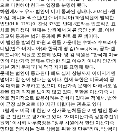
으로 마련해야 한다는 입장을 분명히 했다.
하원에서도 유사 법안이 이미 통과된 상태다. 2024년 6월
25일, 제니퍼 웩스턴(민주·버지니아) 하원의원이 발의한
법안(H.R. 7152)이 찬성 375표, 반대 8표라는 압도적인 표
차로 통과됐다. 현재는 상원에서 계류 중인 상태로, 이번
외교위 통과는 법안 통과에 큰 탄력을 준 셈이다.
이 법안을 발의한 하원 의원들 가운데는 수하스 수브라마
니암(민주·버지니아)과 한국계 영 김(Young Kim, 공화·캘
리포니아) 의원도 포함돼 있다. 영 김 의원은 “한국계 미국
인의 이산가족 문제는 단순한 외교 이슈가 아니라 인간의
기본 권리 문제”라며 적극 지지를 표명해 왔다.
문제는 법안이 통과된다 해도 실제 상봉까지 이어지기엔
넘어야 할 산이 많다는 점이다. 현재 북한은 미국과의 공
식 대화를 거부하고 있으며, 이산가족 문제에 대해서도 일
관된 협력 의지를 보이지 않고 있다. 북한은 이산가족 사
안을 정치적으로 활용하려는 경향이 있다는 점에서, 법안
이 곧장 실현으로 이어지긴 어렵다는 관측도 있다.
그럼에도 미국 내 한인 이산가족 단체들은 이번 법안 통과
를 큰 진전으로 평가하고 있다. ‘재미이산가족 상봉추진위
원회’ 이차희 사무총장은 “정부 차원에서 한인 이산가족
명단을 정리하는 것은 상봉을 위한 첫 단추”라며, “상봉이