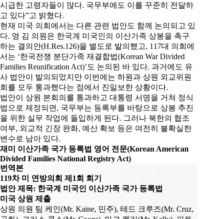
시급한 고령자들이 많다. 국무부에도 이를 꾸준히 전달하
고 있다”고 밝혔다.
현재 미국 의회에서는 다른 관련 법안도 함께 논의되고 있
다. 영 김 의원은 한국계 미국인의 이산가족 상봉을 촉구
하는 결의안(H.Res.126)을 별도로 발의했고, 117대 의회에
서는 ‘한국전쟁 분단가족 재결합법(Korean War Divided
Families Reunification Act)’도 논의된 바 있다. 과거에도 유
사 법안이 발의되었지만 이번에는 하원과 상원 외교위원
회를 모두 통과했다는 점에서 진일보한 상황이다.
법안이 상원 본회의를 통과하고 대통령 서명을 거쳐 정식
법으로 제정되면, 국무부는 등록부를 바탕으로 상봉 추진
을 위한 실무 작업에 돌입하게 된다. 그러나 북한의 협조
여부, 외교적 긴장 완화, 예산 확보 등은 여전히 불확실한
변수로 남아 있다.
재미 이산가족 국가 등록법 영어 전문(
Korean American
Divided Families National Registry Act
)
번역본
119차 미 연방의회 제1회 회기
법안 제목: 한국계 미국인 이산가족 국가 등록법
미국 상원 제출
상원 의원 팀 케인(Mr. Kaine, 민주), 테드 크루즈(Mr. Cruz,