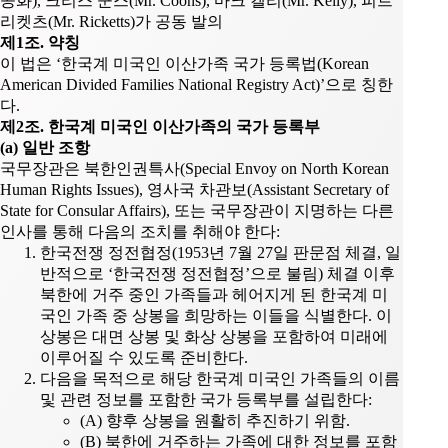
공화), 크리스 쿤스(Mr. Coons), 마크 켈리(Mr. Kelly), 피트
리켓츠(Mr. Ricketts)가 공동 발의
제1조. 약칭
이 법은 ‘한국계 미국인 이산가족 국가 등록법(Korean
American Divided Families National Registry Act)’으로 칭한
다.
제2조. 한국계 미국인 이산가족의 국가 등록부
(a) 일반 조항
국무장관은 북한인권특사(Special Envoy on North Korean
Human Rights Issues), 영사국 차관보(Assistant Secretary of
State for Consular Affairs), 또는 국무장관이 지명하는 다른
인사를 통해 다음의 조치를 취해야 한다:
한국전쟁 정전협정(1953년 7월 27일 판문점 체결, 일
반적으로 ‘한국전쟁 정전협정’으로 불림) 체결 이후
북한에 거주 중인 가족들과 헤어지게 된 한국계 미
국인 가족 중 상봉을 희망하는 이들을 식별한다. 이
상봉은 대면 상봉 및 화상 상봉을 포함하여 미래에
이루어질 수 있도록 준비한다.
다음을 목적으로 해당 한국계 미국인 가족들의 이름
및 관련 정보를 포함한 국가 등록부를 설립한다:
(A) 향후 상봉을 원활히 추진하기 위함.
(B) 북한에 거주하는 가족에 대한 정보를 포함