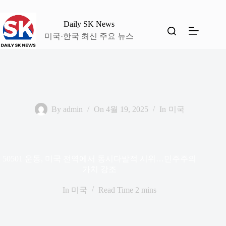
본
문
Daily SK News
으
미국·한국 최신 주요 뉴스
로
건
너
뛰
기
By
admin
On
4월 19, 2025
In
미국
50501 운동, 미국 전역에서 동시다발적 시위…민주주의
가치 강조
In
미국
Read Time
2 mins