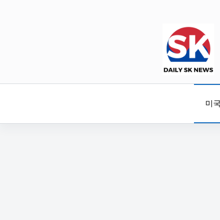
본
문
으
로
건
너
뛰
기
미국