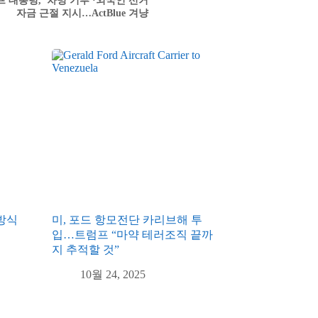
 대통령, '차명 기부'·외국인 선거
자금 근절 지시…ActBlue 겨냥
방식
미, 포드 항모전단 카리브해 투
입…트럼프 “마약 테러조직 끝까
지 추적할 것”
10월 24, 2025