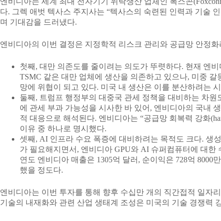
엔비디아는 세계 최대 전자기기 위탁생산 업체인 폭스콘(Foxcon
다. 그렉 애벗 텍사스 주지사는 “텍사스의 숙련된 인력과 기술 
며 기대감을 드러냈다.
엔비디아의 이번 결정은 지정학적 리스크 관리와 공급망 안정화라
첫째, 대만 의존도를 줄이려는 의도가 뚜렷하다. 현재 엔
TSMC 같은 대만 업체에 생산을 의존하고 있으나, 미중 
망에 위협이 되고 있다. 미국 내 생산은 이를 분산하려는 
둘째, 트럼프 행정부의 대중국 관세 정책을 대비하는 차원도
에 관세 부과 가능성을 시사한 바 있어, 엔비디아의 국내 
적 대응으로 해석된다. 엔비디아는 “공급망 회복력 강화(hardening s
이유 중 하나로 명시했다.
셋째, AI 인프라 수요 폭증에 대비하려는 목적도 크다. 생
가 필요해지면서, 엔비디아 GPU와 AI 슈퍼컴퓨터에 대한 수
연도 엔비디아 매출은 1305억 달러, 순이익은 728억 8000
했을 정도다.
엔비디아는 이번 투자를 통해 향후 수십만 개의 직간접적 일자리
기술의 내재화와 관련 산업 생태계 조성은 미국의 기술 경쟁력 