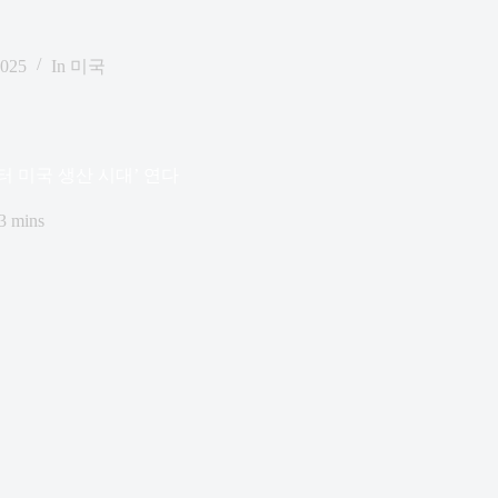
2025
In
미국
퓨터 미국 생산 시대’ 연다
3 mins