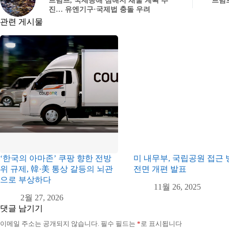
트럼프, 국제공해 심해저 채굴 계획 추
트럼프
진… 유엔기구·국제법 충돌 우려
관련 게시물
‘한국의 아마존’ 쿠팡 향한 전방
미 내무부, 국립공원 접근 
위 규제, 韓·美 통상 갈등의 뇌관
전면 개편 발표
으로 부상하다
11월 26, 2025
2월 27, 2026
댓글 남기기
이메일 주소는 공개되지 않습니다.
필수 필드는
*
로 표시됩니다