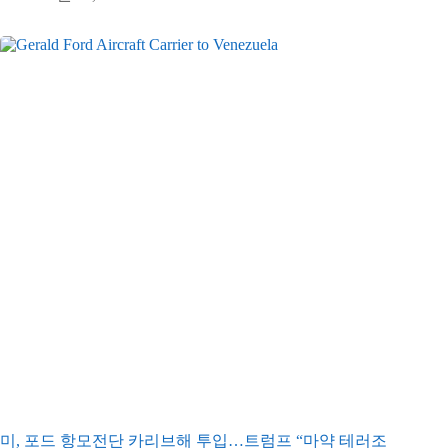
미, 포드 항모전단 카리브해 투입…트럼프 “마약 테러조