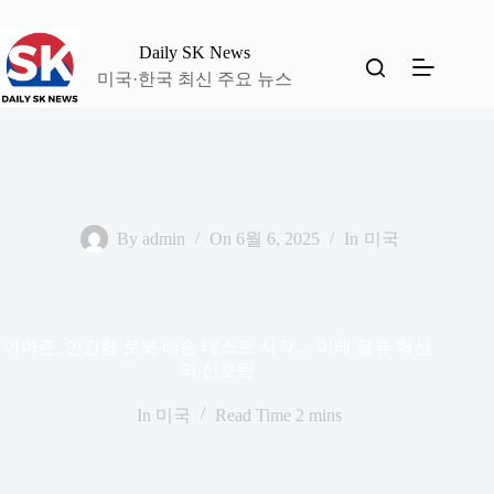
본
문
Daily SK News
으
미국·한국 최신 주요 뉴스
로
건
너
뛰
기
By
admin
On
6월 6, 2025
In
미국
아마존, 인간형 로봇 배송 테스트 시작… 미래 물류 혁신
의 신호탄
In
미국
Read Time
2 mins