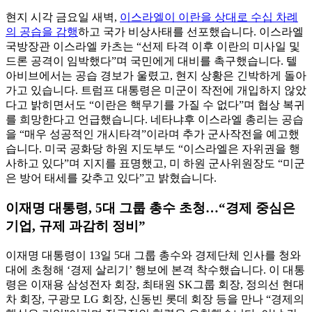
현지 시각 금요일 새벽,
이스라엘이 이란을 상대로 수십 차례
의 공습을 감행
하고 국가 비상사태를 선포했습니다. 이스라엘
국방장관 이스라엘 카츠는 “선제 타격 이후 이란의 미사일 및
드론 공격이 임박했다”며 국민에게 대비를 촉구했습니다. 텔
아비브에서는 공습 경보가 울렸고, 현지 상황은 긴박하게 돌아
가고 있습니다. 트럼프 대통령은 미군이 작전에 개입하지 않았
다고 밝히면서도 “이란은 핵무기를 가질 수 없다”며 협상 복귀
를 희망한다고 언급했습니다. 네타냐후 이스라엘 총리는 공습
을 “매우 성공적인 개시타격”이라며 추가 군사작전을 예고했
습니다. 미국 공화당 하원 지도부도 “이스라엘은 자위권을 행
사하고 있다”며 지지를 표명했고, 미 하원 군사위원장도 “미군
은 방어 태세를 갖추고 있다”고 밝혔습니다.
이재명 대통령, 5대 그룹 총수 초청…“경제 중심은
기업, 규제 과감히 정비”
이재명 대통령이 13일 5대 그룹 총수와 경제단체 인사를 청와
대에 초청해 ‘경제 살리기’ 행보에 본격 착수했습니다. 이 대통
령은 이재용 삼성전자 회장, 최태원 SK그룹 회장, 정의선 현대
차 회장, 구광모 LG 회장, 신동빈 롯데 회장 등을 만나 “경제의