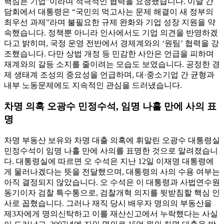
핵심은 기업”이라며 적극적인 협력을 요청했습니다. 이날 간
담회에서 대통령은 “국민의 먹고사는 문제 해결이 새 정부의
최우선 과제”라며 불필요한 규제 완화와 기업 성장 지원을 약
속했습니다. 정책뿐 아니라 인사에서도 기업 의견을 반영하겠
다고 밝히며, 국정 운영 전반에서 경제계와의 ‘원팀’ 협력을 강
조했습니다. 다만 상법 개정 등 민감한 사안은 언급을 피하며
재계와의 갈등 소지를 줄이려는 모습도 보였습니다. 공정한 경
제 생태계 조성의 중요성을 언급하며, 대·중소기업 간 균형과
내부 노동문제에도 지속적인 관심을 드러냈습니다.
차명 의혹 오광수 민정수석, 임명 나흘 만에 사의 표
명
차명 부동산 보유와 차명 대출 의혹에 휘말린 오광수 대통령실
민정수석이 임명 나흘 만에 사의를 표명한 것으로 알려졌습니
다. 대통령실에 따르면 오 수석은 지난 12일 이재명 대통령에
게 물러나겠다는 뜻을 전달했으며, 대통령의 사의 수용 여부는
아직 결정되지 않았습니다. 오 수석은 이 대통령과 사법연수원
동기이자 검찰 특수통으로, 검찰개혁 의지를 뒷받침할 핵심 인
사로 꼽혔습니다. 그러나 재직 당시 배우자 명의의 부동산을
제3자에게 명의신탁하고 이를 재산신고에서 누락했다는 사실