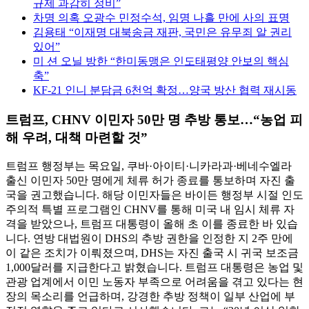
규제 과감히 정비”
차명 의혹 오광수 민정수석, 임명 나흘 만에 사의 표명
김용태 “이재명 대북송금 재판, 국민은 유무죄 알 권리
있어”
미 션 오닐 방한 “한미동맹은 인도태평양 안보의 핵심
축”
KF-21 인니 분담금 6천억 확정…양국 방산 협력 재시동
트럼프, CHNV 이민자 50만 명 추방 통보…“농업 피
해 우려, 대책 마련할 것”
트럼프 행정부는 목요일, 쿠바·아이티·니카라과·베네수엘라
출신 이민자 50만 명에게 체류 허가 종료를 통보하며 자진 출
국을 권고했습니다. 해당 이민자들은 바이든 행정부 시절 인도
주의적 특별 프로그램인 CHNV를 통해 미국 내 임시 체류 자
격을 받았으나, 트럼프 대통령이 올해 초 이를 종료한 바 있습
니다. 연방 대법원이 DHS의 추방 권한을 인정한 지 2주 만에
이 같은 조치가 이뤄졌으며, DHS는 자진 출국 시 귀국 보조금
1,000달러를 지급한다고 밝혔습니다. 트럼프 대통령은 농업 및
관광 업계에서 이민 노동자 부족으로 어려움을 겪고 있다는 현
장의 목소리를 언급하며, 강경한 추방 정책이 일부 산업에 부