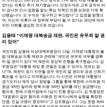
이 드러났고, 2007년엔 지인 명의로 15억 원의 차명 대출을 받
았다는 의혹도 추가 제기됐습니다. 민정수석은 고위 공직자 비
리 감시와 인사 검증을 맡는 핵심 직책인 만큼 논란은 더욱 확
산됐습니다. 오 수석은 “송구하고 부끄럽다”고 입장을 밝혔으
며, 자신의 의혹이 새 정부에 부담이 될 수 있다는 판단에 따라
자진 사퇴를 결심한 것으로 보입니다.
김용태 “이재명 대북송금 재판, 국민은 유무죄 알 권
리 있어”
국민의힘 김용태 비상대책위원장이 13일, 이재명 대통령의 불
법 대북송금 의혹 재판과 관련해 “국민은 유무죄 여부를 명확
히 알 권리가 있다”며 재판의 정상적 진행을 촉구했습니다. 김
위원장은 “대통령 재임 중 면벌은 있을 수 있어도 면죄는 없
다”며, 재판이 장기 지연될 경우 국민의 알 권리와 공공 신뢰가
훼손될 수 있다고 지적했습니다. 이 사건은 이재명 대통령이
경기도지사 재직 당시 쌍방울 그룹을 통해 북한에 스마트팜 지
원금 500만 달러와 방북 비용 300만 달러를 대신 송금했다는
혐의로, 현재 수원지법에서 1심이 진행 중입니다. 김 위원장은
“대법원이 같은 혐의로 이화영 전 부지사에게 실형을 확정한
만큼, 진실 규명이 중요하다”고 강조했습니다. 그는 헌법 제84
조의 대통령 불소추특권을 이유로 재판을 지연하는 주장에 대