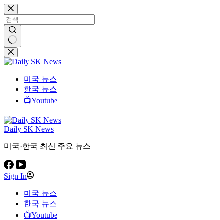
본
문
으
로
건
결
너
과
뛰
없
미국 뉴스
기
음
한국 뉴스
📺Youtube
Daily SK News
미국·한국 최신 주요 뉴스
Sign In
미국 뉴스
한국 뉴스
📺Youtube