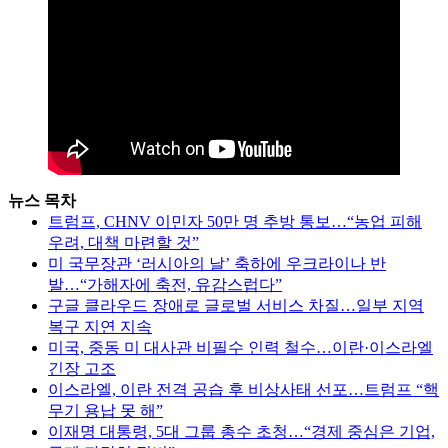
뉴스 목차
트럼프, CHNV 이민자 50만 명 추방 통보…“농업 피해
우려, 대책 마련할 것”
미 국무장관 ‘러시아의 날’ 축하에 우크라이나 반
발…“가해자에 축전, 유감스럽다”
구글 클라우드 장애로 글로벌 서비스 차질…일부 지역
복구 지연 지속
미국, 중동 미 대사관 비필수 인력 철수…이란·이스라엘
긴장 고조
이스라엘, 이란 전격 공습 후 비상사태 선포…트럼프 “핵
무기 용납 못 해”
이재명 대통령, 5대 그룹 총수 초청…“경제 중심은 기업,