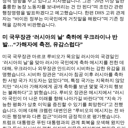
정적 영향을 주고 있다고 시사했습니다. 그는 “20년 이상 일한
훌륭한 농장 노동자를 보내버리는 건 안 된다”며 조만간 관련
행정명령을 발표하겠다고 예고했습니다. 한편 DHS 고위 관계
자는 “바이든 정부는 미국민에게 거짓말을 해왔다”며 기존 정
책을 강하게 비판했습니다.
미 국무장관 ‘러시아의 날’ 축하에 우크라이나 반
발…“가해자에 축전, 유감스럽다”
미국 국무장관 마르코 루비오가 목요일 러시아의 국경일인
‘러시아의 날’을 맞아 러시아 국민에게 축하 메시지를 전한 데
대해, 우크라이나 외무장관 안드리이 시비하는 강한 유감을 표
명했습니다. 시비하 장관은 “러시아 침공 이후 러시아를 축하
한 서방 국가 지도자는 없었다”며, 특정 국가는 지목하지 않았
지만 “러시아 가해자에게 공개 축하를 보낸 몇몇 국가의 행보
는 불쾌하다”고 밝혔습니다. 루비오 장관은 메시지에서 “러시
아 국민이 더 나은 미래를 향해 나아가길 바란다”며 “지속 가
능한 평화가 상호 이익을 증진할 수 있기를 희망한다”고 전했
습니다. 이에 대해 크렘린 대변인은 “루비오의 메시지는 전 바
이든 행정부와 다른 접근”이라며 긍정적으로 평가했습니다.
트럼프 대통령은 푸틴 대통령과의 관계 회복을 모색해 왔지만