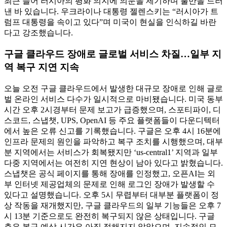
최근 들어 러시아의 평화 의지에 의문을 제기하며 불만을 드러
낸 바 있습니다. 우크라이나 대통령 젤렌스키는 “러시아가 트
럼프 대통령을 속이고 있다”며 미국이 현실을 인식하길 바란
다고 강조했습니다.
구글 클라우드 장애로 글로벌 서비스 차질…일부 지
역 복구 지연 지속
오늘 오전 구글 클라우드에서 발생한 대규모 장애로 인해 글로
벌 온라인 서비스 다수가 일시적으로 마비됐습니다. 미국 동부
시간 오후 2시경부터 문제 보고가 급증했으며, 스포티파이, 디
스코드, 스냅챗, UPS, OpenAI 등 주요 플랫폼들이 다운디텍터
에서 높은 오류 신고를 기록했습니다. 구글은 오후 4시 16분에
인프라 문제의 원인을 파악하고 복구 조치를 시행했으며, 대부
분 지역에서는 서비스가 회복됐지만 ‘us-central1’ 지역과 일부
다중 지역에서는 여전히 지연 현상이 남아 있다고 밝혔습니다.
스냅챗은 공식 페이지를 통해 장애를 인정했고, 오픈AI는 외
부 인터넷 제공업체의 문제로 인해 로그인 장애가 발생할 수
있다고 설명했습니다. 오후 5시 무렵부터 대부분 플랫폼이 정
상 작동을 재개했지만, 구글 클라우드의 일부 기능들은 오후 7
시 13분 기준으로도 완전히 복구되지 않은 상태입니다. 구글
측은 복구 예상 시간은 아직 정해지지 않았으며, 지속적인 모