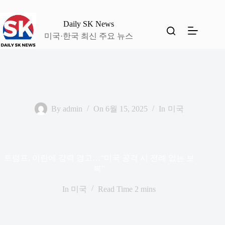
본
문
Daily SK News
으
미국·한국 최신 주요 뉴스
로
건
너
뛰
기
By
admin
On
6월 15, 2025
In
미국
트럼프, 이란에 강력 경고…“미국 공격 시 전례 없는 보
복”
In
미국
Read Time
2 mins