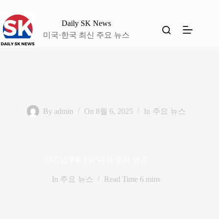
본
문
Daily SK News
으
미국·한국 최신 주요 뉴스
로
건
너
뛰
기
By
admin
On
8월 6, 2025
In
주요 뉴스
2025년 8월 6일 미국 주요 뉴스
In
주요 뉴스
Read Time
6 mins