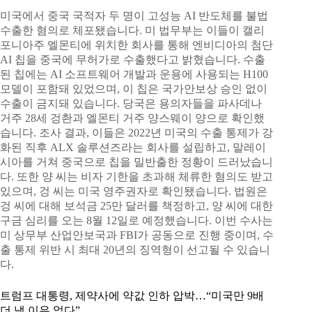
미국에서 중국 국적자 두 명이 고성능 AI 반도체를 불법
수출한 혐의로 체포됐습니다. 미 법무부는 이들이 캘리
포니아주 엘몬티에 위치한 회사를 통해 엔비디아의 첨단
AI 칩을 중국에 무허가로 수출했다고 밝혔습니다. 수출
된 칩에는 AI 소프트웨어 개발과 운용에 사용되는 H100
모델이 포함돼 있었으며, 이 칩은 국가안보상 승인 없이
수출이 금지돼 있습니다. 당국은 용의자들을 파사데나
거주 28세 겅촨과 엘몬티 거주 양스웨이 양으로 확인했
습니다. 조사 결과, 이들은 2022년 미국의 수출 통제가 강
화된 직후 ALX 솔루션즈라는 회사를 설립하고, 말레이
시아를 거쳐 중국으로 칩을 밀반출한 정황이 드러났습니
다. 또한 양 씨는 비자 기한을 초과해 체류한 혐의도 받고
있으며, 겅 씨는 미국 영주권자로 확인됐습니다. 법원은
겅 씨에 대해 보석금 25만 달러를 책정하고, 양 씨에 대한
구금 심리를 오는 8월 12일로 예정했습니다. 이번 수사는
미 상무부 산업안보국과 FBI가 공동으로 진행 중이며, 수
출 통제 위반 시 최대 20년의 징역형이 선고될 수 있습니
다.
트럼프 대통령, 제약사에 약값 인하 압박…“미국만 9배
더 낼 이유 없다”