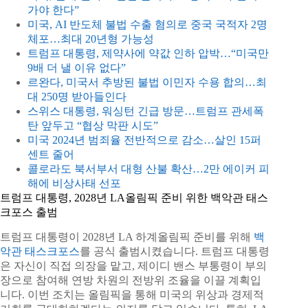
가야 한다”
미국, AI 반도체 불법 수출 혐의로 중국 국적자 2명
체포…최대 20년형 가능성
트럼프 대통령, 제약사에 약값 인하 압박…“미국만
9배 더 낼 이유 없다”
르완다, 미국서 추방된 불법 이민자 수용 합의…최
대 250명 받아들인다
스위스 대통령, 워싱턴 긴급 방문…트럼프 관세폭
탄 앞두고 “협상 막판 시도”
미국 2024년 범죄율 전반적으로 감소…살인 15퍼
센트 줄어
콜로라도 북서부서 대형 산불 확산…2만 에이커 피
해에 비상사태 선포
트럼프 대통령, 2028년 LA올림픽 준비 위한 백악관 태스
크포스 출범
트럼프 대통령이 2028년 LA 하계올림픽 준비를 위해
백
악관 태스크포스
를 공식 출범시켰습니다. 트럼프 대통령
은 자신이 직접 의장을 맡고, 제이디 밴스 부통령이 부의
장으로 참여해 연방 차원의 전방위 조율을 이끌 계획입
니다. 이번 조치는 올림픽을 통해 미국의 위상과 경제적