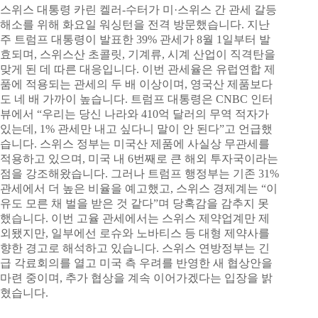
스위스 대통령 카린 켈러-수터가 미·스위스 간 관세 갈등
해소를 위해 화요일 워싱턴을 전격 방문했습니다. 지난
주 트럼프 대통령이 발표한 39% 관세가 8월 1일부터 발
효되며, 스위스산 초콜릿, 기계류, 시계 산업이 직격탄을
맞게 된 데 따른 대응입니다. 이번 관세율은 유럽연합 제
품에 적용되는 관세의 두 배 이상이며, 영국산 제품보다
도 네 배 가까이 높습니다. 트럼프 대통령은 CNBC 인터
뷰에서 “우리는 당신 나라와 410억 달러의 무역 적자가
있는데, 1% 관세만 내고 싶다니 말이 안 된다”고 언급했
습니다. 스위스 정부는 미국산 제품에 사실상 무관세를
적용하고 있으며, 미국 내 6번째로 큰 해외 투자국이라는
점을 강조해왔습니다. 그러나 트럼프 행정부는 기존 31%
관세에서 더 높은 비율을 예고했고, 스위스 경제계는 “이
유도 모른 채 벌을 받은 것 같다”며 당혹감을 감추지 못
했습니다. 이번 고율 관세에서는 스위스 제약업계만 제
외됐지만, 일부에선 로슈와 노바티스 등 대형 제약사를
향한 경고로 해석하고 있습니다. 스위스 연방정부는 긴
급 각료회의를 열고 미국 측 우려를 반영한 새 협상안을
마련 중이며, 추가 협상을 계속 이어가겠다는 입장을 밝
혔습니다.