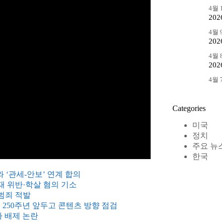
4월 1
20
4월 9
20
4월 8
20
4월 7
Categories
미국
정치
주요 뉴
한국
 ‘관세-안보’ 연계 합의
재 위반·학살 혐의 기소
범죄 적발
 250주년 앞두고 콘텐츠 방향 점검
 배제 논란