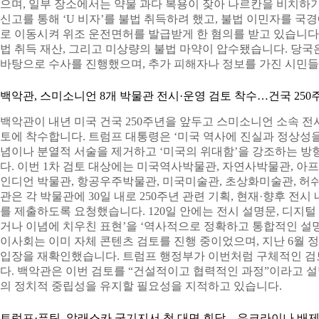
으며, 일부 장소에서는 약물 과다 복용이 잦아 나르칸을 비치하기
신고를 통해 ‘U 비자’를 불법 취득하려 했고, 불법 이민자를 
로 이동시켜 위조 운전면허를 발급받게 한 혐의를 받고 있습니다. 
법 취득 재산, 그리고 미상량의 불법 마약이 압수됐습니다. 당국
바탕으로 수사를 진행했으며, 추가 피해자나 정보를 가진 시민들
백악관, 스미소니언 8개 박물관 전시·운영 검토 착수…건국 250
백악관이 내년 미국 건국 250주년을 앞두고 스미소니언 소속 전
토에 착수합니다. 트럼프 대통령은 ‘미국 역사에 진실과 정상성을
념이나 분열적 서술을 제거하고 ‘미국의 위대함’을 강조하는 
다. 이번 1차 검토 대상에는 미국역사박물관, 자연사박물관, 
인디언 박물관, 항공우주박물관, 미국미술관, 초상화미술관, 허
관은 각 박물관에 30일 내로 250주년 관련 기획, 현재·향후 전시
를 제출하도록 요청했습니다. 120일 안에는 전시 설명문, 디지털
거나 이념에 치우친 표현’을 ‘역사적으로 정확하고 통합적인 설
이사회는 이미 자체 콘텐츠 검토를 진행 중이었으며, 지난 6월
입장을 재확인했습니다. 트럼프 행정부가 이번처럼 구체적인 검
다. 백악관은 이번 검토를 “건설적이고 협력적인 과정”이라고 
의 정치적 중립성을 유지할 필요성을 지적하고 있습니다.
트럼프·푸틴, 알래스카 군기지서 첫 대면 회담…우크라이나 배제