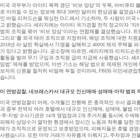
미국 국무부가 아이티 폭력 갱단 ‘비브 앙삼’의 두목, 바비큐라 
로 이어질 수 있는 정보에 최대 500만 달러의 현상금을 걸었습니
인 바질 리처드슨을 워싱턴 D.C.에서 기소하며, 두 사람이 미
고 밝혔습니다. 셰리지에는 아이티 국가경찰 전직 장교이자 ‘지9
범죄 조직을 묶어 ‘비브 앙삼’이라는 연합체를 결성했습니다. 트럼
그리프’를 외국 테러 조직으로 지정하며, 해당 조직에 대한 지
2018년 라 살린 학살에서 71명을 살해하고 400여 채의 주택을
가 있다고 밝혔습니다. 공소장에 따르면, 셰리지에와 리처드슨은
활동을 벌여 무기 구입과 조직원 급여 지급에 사용했습니다. 셰리
임법’ 제재를 받았으며, 이번 기소는 해당 법으로 제재된 개인에 
보자의 신원을 철저히 비밀에 부칠 것이라며, FBI와 이민세관집행
습니다.
미 연방검찰, 네브래스카서 대규모 인신매매·성매매·마약 범죄 
미국 연방검찰이 어제, 수개월간 진행해 온 충격적인 수사 결과
과 중부 전역의 여러 호텔에서 대규모 인신매매, 성매매, 불법 
·주·지방 수사기관은 14개 영업장과 2개 주거지를 동시에 수색해
피해자 상당수가 열악한 환경에서 장시간 노동과 착취를 당한 
매가 조직적으로 운영되고 보호받았으며, 피해자들은 호텔 경영
사됐습니다. 또한 마약 거래가 자유롭게 이뤄지고, 주차장과 건