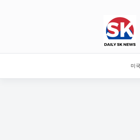
본
문
으
로
건
너
뛰
기
미국