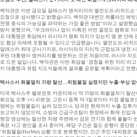
백악관은 이번 금요일 알래스카 앵커리지의 엘먼도프-리처드슨
요청으로 성사됐다고 밝혔습니다. 백악관 대변인 캐롤라인 레빗은
전쟁 종식의 가능성을 파악하는 가장 좋은 방법”이라고 설명했
받지 못했으며, “우크라이나 없이 이뤄진 어떤 결정도 평화로 이
프 대통령은 회담에서 러시아가 평화 의지가 있는지 몇 분 안에 
도 협상 의제에 포함될 수 있다고 언급했습니다. 엘먼도프-리처
알래스카 최대 군사기지로, 러시아와의 지리적 근접성과 냉전 시
푸틴 대통령이 앵커리지를 방문하는 것은 처음이며, 러시아 지
로 드문 일입니다. 백악관은 이번 회담을 ‘경청을 위한 자리’라고
키 대통령과 유럽 지도자들에게 결과를 공유할 계획이라고 전했
텍사스서 화물열차 35량 탈선…위험물질 실렸지만 누출·부상 없
미국 텍사스주 팰로핀토 카운티에서 약 35량의 화물열차가 탈
화요일 오후 1시 45분경, 고든시 동쪽 약 3킬로미터 지점 콜빌
량에는 위험물질이 실려 있었으나, 당국은 현재까지 누출 징후
보고되지 않았으며, 소방과 긴급구조팀이 현장에서 화재 진압과 
현장 영상에는 탈선한 차량 주변에서 검은 연기와 함께 풀불이 
측은 사고 원인을 조사 중이며, 해당 구간은 철도 운행이 중단된
‘위험물질(HazMat) 상황’으로 분류했지만, 인근 주민 대피령은