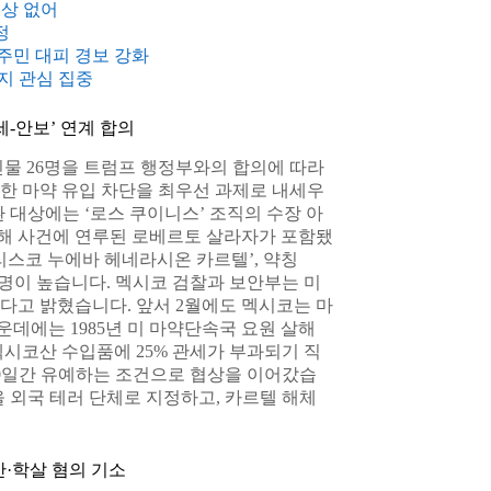
부상 없어
정
주민 대피 경보 강화
지 관심 집중
세-안보’ 연계 합의
인물 26명을 트럼프 행정부와의 합의에 따라
한 마약 유입 차단을 최우선 과제로 내세우
 대상에는 ‘로스 쿠이니스’ 조직의 수장 아
살해 사건에 연루된 로베르토 살라자가 포함됐
할리스코 누에바 헤네라시온 카르텔’, 약칭
악명이 높습니다. 멕시코 검찰과 보안부는 미
다고 밝혔습니다. 앞서 2월에도 멕시코는 마
운데에는 1985년 미 마약단속국 요원 살해
시코산 수입품에 25% 관세가 부과되기 직
90일간 유예하는 조건으로 협상을 이어갔습
을 외국 테러 단체로 지정하고, 카르텔 해체
반·학살 혐의 기소