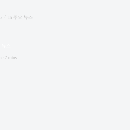
5
In
주요 뉴스
요 뉴스
me
7 mins