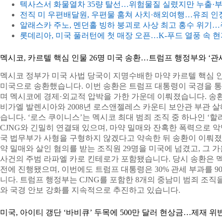
텍사스서 화물열차 35량 탈선…위험물질 실렸지만 누출·
전직 미 우편배달원, 우편물 훔쳐 사치·해외여행…유죄 인
알래스카 주노, 멘던홀 빙하 붕괴로 사상 최고 홍수 위기…
롯데리아, 미국 풀러턴에 첫 매장 오픈…K-푸드 열풍 속 현
멕시코, 카르텔 핵심 인물 26명 미국 송환…트럼프 행정부와 ‘관
멕시코 정부가 미국 사법 당국이 지명수배한 마약 카르텔 핵심 
미국으로 송환했습니다. 이번 송환은 트럼프 대통령이 국경을 통
며 멕시코에 경제·외교적 압박을 가한 가운데 이뤄졌습니다. 송환
비가엘 발렌시아와 2008년 로스앤젤레스 카운티 보안관 부관 
습니다. ‘로스 쿠이니스’는 멕시코 최대 범죄 조직 중 하나인 ‘
CJNG와 긴밀히 연결돼 있으며, 마약 밀매와 잔혹한 폭력으로 
국 법무부가 사형을 구형하지 않겠다고 약속한 뒤 송환이 이뤄졌
약 밀매와 살인 혐의를 받는 조직원 29명을 미국에 넘겼고, 그 가
사건의 주범 라파엘 카로 킨테로가 포함됐습니다. 당시 송환은 멕
전에 진행됐으며, 이번에도 트럼프 대통령은 30% 관세 부과를 
니다. 트럼프 행정부는 CJNG를 포함한 8개의 중남미 범죄 조직
와 국경 안보 강화를 지속적으로 추진하고 있습니다.
미국, 아이티 갱단 ‘바비큐’ 두목에 500만 달러 현상금…제재 위