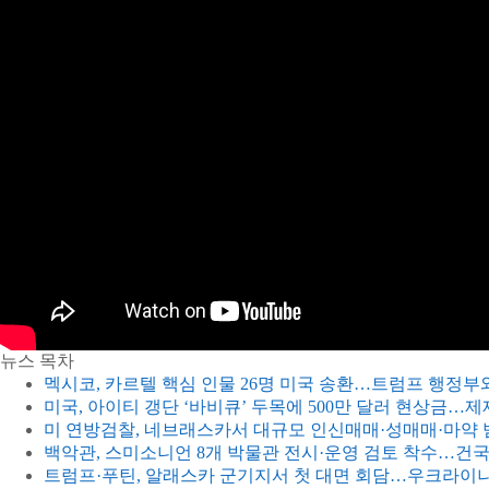
뉴스 목차
멕시코, 카르텔 핵심 인물 26명 미국 송환…트럼프 행정부와
미국, 아이티 갱단 ‘바비큐’ 두목에 500만 달러 현상금…제
미 연방검찰, 네브래스카서 대규모 인신매매·성매매·마약 
백악관, 스미소니언 8개 박물관 전시·운영 검토 착수…건국
트럼프·푸틴, 알래스카 군기지서 첫 대면 회담…우크라이나