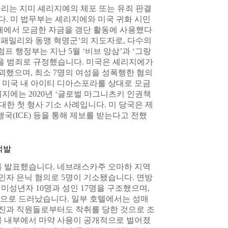
불리는 지미 셰리지예의 체포 또는 유죄 판결
다. 미 법무부는 셰리지에와 미국 귀화 시민
국 내에서 모금한 자금을 갱단 활동에 사용했다
 패밀리와 동맹 혁명군’의 지도자로, 다수의
프 행정부는 지난 5월 ‘비브 앙삼’과 ‘그랑
원을 범죄로 규정했습니다. 미국은 셰리지에가
 파괴했으며, 최소 7명의 여성을 성폭행한 혐의
 미국 내 아이티 디아스포라를 상대로 모금
지에는 2020년 ‘글로벌 마그니츠키 인권책
대한 첫 형사 기소 사례입니다. 미 당국은 제
국(ICE) 등을 통해 제보를 받는다고 전했
적발
를 발표했습니다. 네브래스카주 오마하 지역
이민자 은닉 혐의로 5명이 기소됐습니다. 연방
 미성년자 10명과 성인 17명을 구조했으며,
것으로 드러났습니다. 일부 호텔에서는 성매
진과 직원들로부터도 착취를 당한 것으로 조
물 내부에서 마약 사용이 공개적으로 벌어졌