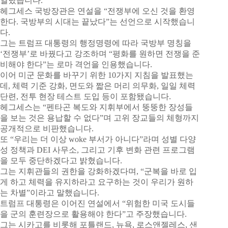
열렸습니다.
헤그세스 국방장관은 연설을 “전쟁부에 오신 것을 환영
한다. 국방부의 시대는 끝났다”는 선언으로 시작했습니
다.
그는 트럼프 대통령의 행정명령에 따라 국방부 명칭을
‘전쟁부’로 바꿨다고 강조하며 “평화를 원하면 전쟁을 준
비해야 한다”는 로마 격언을 인용했습니다.
이어 미군 문화를 바꾸기 위한 10가지 지침을 발표했는
데, 체력 기준 강화, 면도와 짧은 머리 의무화, 일일 체력
단련, 전투 현장 테스트 도입 등이 포함됐습니다.
헤그세스는 “펜타곤 복도와 지휘부에서 뚱뚱한 장성들
을 보는 것은 용납할 수 없다”며 고위 장교들의 체형까지
공개적으로 비판했습니다.
또 “우리는 더 이상 woke 부서가 아니다”라며 성별 다양
성 정책과 DEI 사무소, 그리고 기후 변화 관련 프로그램
을 모두 중단하겠다고 밝혔습니다.
그는 지휘관들의 권한을 강화하겠다며, “군복을 바로 입
게 하고 체력을 유지하라고 요구하는 것이 우리가 원하
는 차별”이라고 말했습니다.
트럼프 대통령은 이어진 연설에서 “위험한 미국 도시들
을 군의 훈련장으로 활용해야 한다”고 주장했습니다.
그는 시카고를 비롯해 포틀랜드, 뉴욕, 로스앤젤레스, 샌