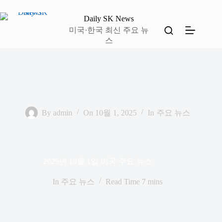
본
문
Daily SK News
으
미국·한국 최신 주요 뉴
로
스
건
너
뛰
기
By
admin
On
10월 1, 2025
In
주요 뉴스
2025년 10월 1일 미국 주요 뉴스
In
주요 뉴스
Read Time
7 mins