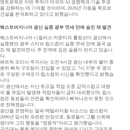
앤트로픽은 이번 투자가 미국의 AI 경쟁력과 기술 주권
을 강화하는 데 기여할 것이라며, 2026년 가동을 목표로
건설을 본격화하고 있다고 밝혔습니다.
웨스트버지니아 광산 실종 광부 엿새 만에 숨진 채 발견
웨스트버지니아 니컬러스 카운티의 롤링선더 광산에서
실종됐던 광부 스티브 립스컴이 실종 엿새 만에 결국 숨
진 채 발견되면서, 주 전역에 깊은 슬픔이 번지고 있습니
다.
패트릭 모리시 주지사는 오전 6시경 광산 내부의 물이 충
분히 빠져 구조팀이 진입할 수 있었고, 7시 37분 두 명으
로 구성된 수색조가 립스컴의 시신을 확인했다고 밝혔습
니다.
이 광산에서는 지난 토요일 작업 도중 갑작스럽고 대량
의 물 유입이 발생해 작업자들이 급히 대피했으며, 립스
컴은 동료들의 안전을 확인하려다 빠져나오지 못한 것으
로 전해졌습니다.
광산을 운영하는 알파 메탈러지컬 리소스는 립스컴이
2006년 입사한 숙련된 반장으로, 동료들이 그를 신뢰해
왔다며 그의 행동을 “영웅적”이라고 평가했습니다.
구조대는 물을 분당 6천 갤런씩 퍼내며 12시간 교대조로