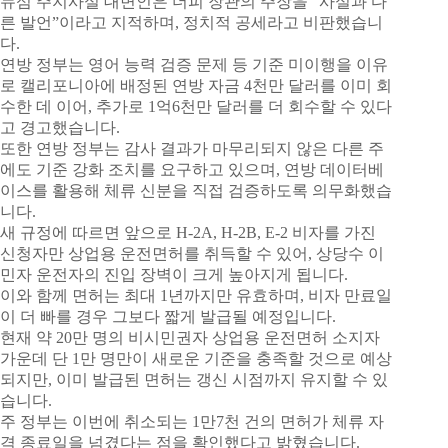
뉴섬 주지사실 대변인은 더피 장관의 주장을 “사실과 다
른 발언”이라고 지적하며, 정치적 공세라고 비판했습니
다.
연방 정부는 영어 능력 검증 문제 등 기준 미이행을 이유
로 캘리포니아에 배정된 연방 자금 4천만 달러를 이미 회
수한 데 이어, 추가로 1억6천만 달러를 더 회수할 수 있다
고 경고했습니다.
또한 연방 정부는 감사 결과가 마무리되지 않은 다른 주
에도 기준 강화 조치를 요구하고 있으며, 연방 데이터베
이스를 활용해 체류 신분을 직접 검증하도록 의무화했습
니다.
새 규정에 따르면 앞으로 H-2A, H-2B, E-2 비자를 가진
신청자만 상업용 운전면허를 취득할 수 있어, 상당수 이
민자 운전자의 진입 장벽이 크게 높아지게 됩니다.
이와 함께 면허는 최대 1년까지만 유효하며, 비자 만료일
이 더 빠를 경우 그보다 짧게 발급될 예정입니다.
현재 약 20만 명의 비시민권자 상업용 운전면허 소지자
가운데 단 1만 명만이 새로운 기준을 충족할 것으로 예상
되지만, 이미 발급된 면허는 갱신 시점까지 유지할 수 있
습니다.
주 정부는 이번에 취소되는 1만7천 건의 면허가 체류 자
격 종료일을 넘겼다는 점을 확인했다고 밝혔습니다.