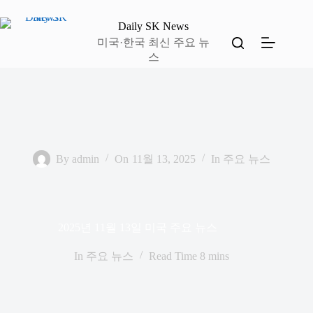
본
문
Daily SK News
으
미국·한국 최신 주요 뉴
로
스
건
너
뛰
기
By
admin
On
11월 13, 2025
In
주요 뉴스
2025년 11월 13일 미국 주요 뉴스
In
주요 뉴스
Read Time
8 mins