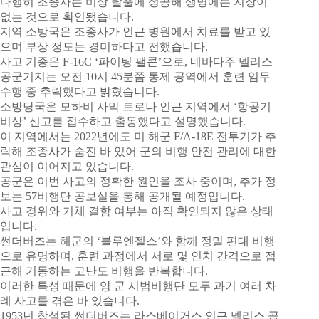
다행히 조종사는 비상 탈출에 성공해 생명에는 지장이
없는 것으로 확인됐습니다.
지역 소방국은 조종사가 인근 병원에서 치료를 받고 있
으며 부상 정도는 경미하다고 전했습니다.
사고 기종은 F-16C ‘파이팅 팰콘’으로, 네바다주 넬리스
공군기지는 오전 10시 45분쯤 통제 공역에서 훈련 임무
수행 중 추락했다고 밝혔습니다.
소방당국은 모하비 사막 트로나 인근 지역에서 ‘항공기
비상’ 신고를 접수하고 출동했다고 설명했습니다.
이 지역에서는 2022년에도 미 해군 F/A-18E 전투기가 추
락해 조종사가 숨진 바 있어 군의 비행 안전 관리에 대한
관심이 이어지고 있습니다.
공군은 이번 사고의 정확한 원인을 조사 중이며, 추가 정
보는 57비행단 공보실을 통해 공개될 예정입니다.
사고 경위와 기체 결함 여부는 아직 확인되지 않은 상태
입니다.
썬더버즈는 해군의 ‘블루엔젤스’와 함께 정밀 편대 비행
으로 유명하며, 훈련 과정에서 서로 몇 인치 간격으로 접
근해 기동하는 고난도 비행을 반복합니다.
이러한 특성 때문에 양 군 시범비행단 모두 과거 여러 차
례 사고를 겪은 바 있습니다.
1953년 창설된 썬더버즈는 라스베이거스 인근 넬리스 공