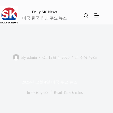
본
문
Daily SK News
으
미국·한국 최신 주요 뉴스
로
건
너
뛰
기
By
admin
On
12월 4, 2025
In
주요 뉴스
2025년 12월 4일 미국 주요 뉴스
In
주요 뉴스
Read Time
6 mins