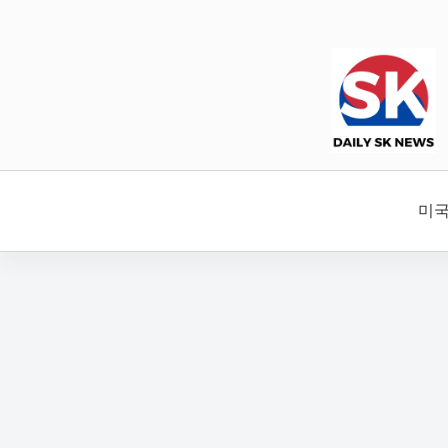
본
문
으
로
건
너
뛰
기
미국