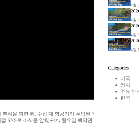
4월 1
20
4월 9
20
4월 8
20
4월 7
Categories
미국
정치
주요 뉴
한국
 추적을 피한 뒤, 수십 대 항공기가 투입된 7
접 SNS로 소식을 알렸으며, 월요일 백악관