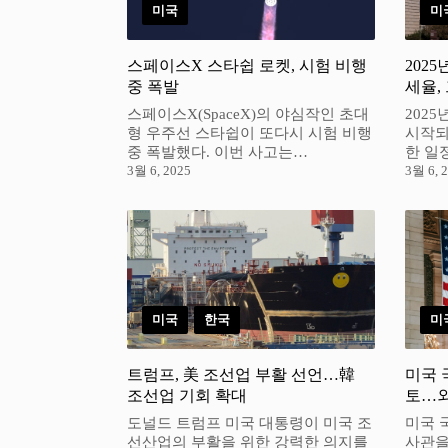
미국
미
스페이스X 스타쉽 로켓, 시험 비행
2025
중 폭발
세율,
스페이스X(SpaceX)의 야심작인 초대
202
형 우주선 스타쉽이 또다시 시험 비행
시작되
중 폭발했다. 이번 사고는…
한 일
3월 6, 2025
3월 6, 
미국
,
한국
미
트럼프, 美 조선업 부활 선언…韓
미국 
조선업 기회 확대
토…외
도널드 트럼프 미국 대통령이 미국 조
미국 
선산업의 부활을 위한 강력한 의지를
사관을