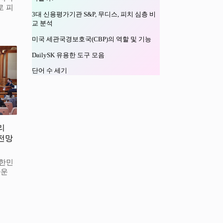
로 피
3대 신용평가기관 S&P, 무디스, 피치 심층 비
교 분석
미국 세관국경보호국(CBP)의 역할 및 기능
DailySK 유용한 도구 모음
단어 수 세기
리
전망
대한민
가운