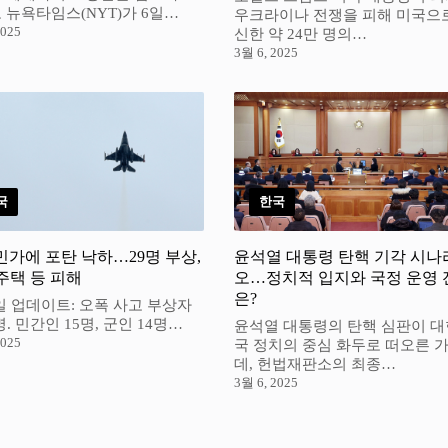
 뉴욕타임스(NYT)가 6일…
우크라이나 전쟁을 피해 미국으
2025
신한 약 24만 명의…
3월 6, 2025
국
한국
민가에 포탄 낙하…29명 부상,
윤석열 대통령 탄핵 기각 시나
주택 등 피해
오…정치적 입지와 국정 운영 
은?
7일 업데이트: 오폭 사고 부상자
명. 민간인 15명, 군인 14명…
윤석열 대통령의 탄핵 심판이 
2025
국 정치의 중심 화두로 떠오른 
데, 헌법재판소의 최종…
3월 6, 2025