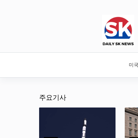
본
문
으
로
건
너
뛰
기
미국
주요기사