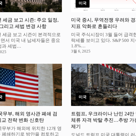
국
미국
년 세금 보고 시즌: 주요 일정,
미국 증시, 무역전쟁 우려와 
 그리고 세법 변경 사항
지표 악화로 흔들리다
5년 세금 보고 시즌이 본격적으로
미국 주식시장이 3월 들어 급격
면서 미국 내 납세자들은 중요
락세를 보이고 있다. S&P 500 
1.8%…
정과 세법…
3월 6, 2025
2025
국
미국
국무부, 해외 영사관 폐쇄 검
트럼프, 우크라이나 난민 24만
교 전략 변화 신호탄
체류 자격 박탈 추진…추방 가
제기
국무부가 해외에 위치한 12개 영
 폐쇄하기로 방안을 컴토하고
도널드 트럼프 미국 대통령이 러