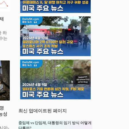
경제
한 하
지수는
 명
최신 업데이트된 페이지
능성
중임제 vs 단임제, 대통령의 임기 방식 어떻게
시아-
다를까?