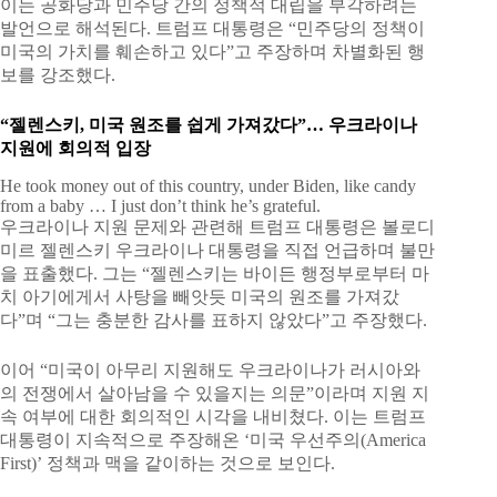
이는 공화당과 민주당 간의 정책적 대립을 부각하려는
발언으로 해석된다. 트럼프 대통령은 “민주당의 정책이
미국의 가치를 훼손하고 있다”고 주장하며 차별화된 행
보를 강조했다.
“젤렌스키, 미국 원조를 쉽게 가져갔다”… 우크라이나
지원에 회의적 입장
He took money out of this country, under Biden, like candy
from a baby … I just don’t think he’s grateful.
우크라이나 지원 문제와 관련해 트럼프 대통령은 볼로디
미르 젤렌스키 우크라이나 대통령을 직접 언급하며 불만
을 표출했다. 그는 “젤렌스키는 바이든 행정부로부터 마
치 아기에게서 사탕을 빼앗듯 미국의 원조를 가져갔
다”며 “그는 충분한 감사를 표하지 않았다”고 주장했다.
이어 “미국이 아무리 지원해도 우크라이나가 러시아와
의 전쟁에서 살아남을 수 있을지는 의문”이라며 지원 지
속 여부에 대한 회의적인 시각을 내비쳤다. 이는 트럼프
대통령이 지속적으로 주장해온 ‘미국 우선주의(America
First)’ 정책과 맥을 같이하는 것으로 보인다.