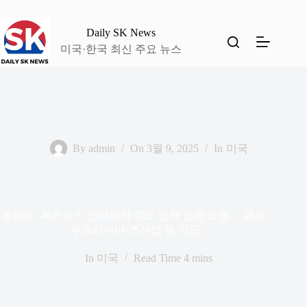
본
문
Daily SK News
으
미국·한국 최신 주요 뉴스
로
건
너
뛰
기
By
admin
On
3월 9, 2025
In
미국
트럼프, 폭스뉴스 인터뷰서 주요 정책 입장 표명… 관세·
우크라이나·조선업 등 언급
In
미국
Read Time
4 mins