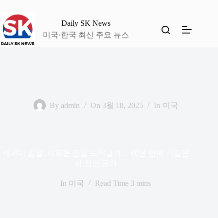
본
문
Daily SK News
으
미국·한국 최신 주요 뉴스
로
건
너
뛰
기
By
admin
On
3월 18, 2025
In
미국
케네디 암살, 새로운 진실 드러날까… 60년 만에 기밀문
서 전면 공개
In
미국
Read Time
3 mins