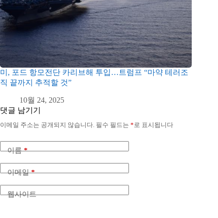
미, 포드 항모전단 카리브해 투입…트럼프 “마약 테러조
직 끝까지 추적할 것”
10월 24, 2025
댓글 남기기
이메일 주소는 공개되지 않습니다.
필수 필드는
*
로 표시됩니다
이름
*
이메일
*
웹사이트