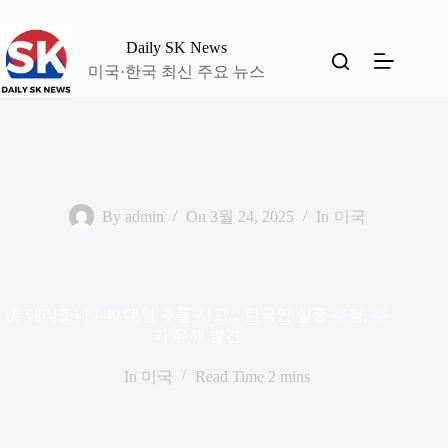
본
문
Daily SK News
으
미국·한국 최신 주요 뉴스
로
건
너
뛰
기
By
admin
On
3월 24, 2025
In
미국
美 애리조나 I-40 대형 추돌 사고…한국인 실종 추정, 추
가 유해 발견
In
미국
Read Time
2 mins