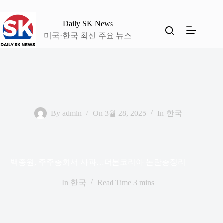
본
문
Daily SK News
으
미국·한국 최신 주요 뉴스
로
건
너
뛰
기
By
admin
On
3월 28, 2025
In
한국
백종원, 주주총회서 사과…더본코리아 논란총정리
In
한국
Read Time
3 mins