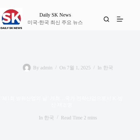
본
문
Daily SK News
으
미국·한국 최신 주요 뉴스
로
건
너
뛰
기
By
admin
On
7월 1, 2025
In
한국
‘제1회 방위산업의 날’ 개최…국가 전략산업으로서 K-방
산 재조명
In
한국
Read Time
2 mins