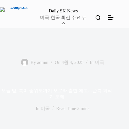
본
문
Daily SK News
으
미국·한국 최신 주요 뉴
로
스
건
너
뛰
기
By
admin
On
4월 4, 2025
In
미국
오늘 밤, 북미 중위도까지 오로라 출현 예고…관측 최적
기 도래
In
미국
Read Time
2 mins