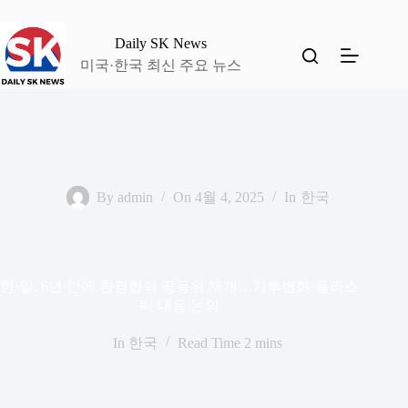
본
문
Daily SK News
으
미국·한국 최신 주요 뉴스
로
건
너
뛰
기
By
admin
On
4월 4, 2025
In
한국
한·일, 6년 만에 환경협력 공동위 재개…기후변화·플라스
틱 대응 논의
In
한국
Read Time
2 mins