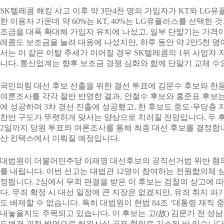
SK텔레콤 해킹 사고 이후 약 3만4천 명의 가입자가 KT와 LG
한 이용자 가운데 약 60%는 KT, 40%는 LG유플러스를 선택한
조금을 대폭 확대해 가입자 유치에 나섰고, 일부 단말기는 가격이
레콤도 보조금을 늘려 대응에 나섰지만, 하루 동안 약 2만5천 
서는 이 같은 이탈 추세가 이어질 경우 SK텔레콤의 1위 사업자
니다. 통신업계는 향후 보조금 경쟁 심화와 함께 단말기 교체 수
국민의힘 대선 후보 선출을 위한 결선 투표에 김문수 후보와 한
여론조사를 각각 절반 반영한 결과, 안철수 후보와 홍준표 후보는
에 성공하며 3차 경선 진출에 성공했고, 한 후보도 중도·무당층 
찬반 구도가 뚜렷하게 맞서는 양상으로 치러질 전망입니다. 두 후
2일까지 당원 투표와 여론조사를 통해 최종 대선 후보를 결정합니다
산 킨텍스에서 이뤄질 예정입니다.
대법원이 더불어민주당 이재명 대선후보의 공직선거법 위반 혐의 
를 내립니다. 이번 선고는 대법관 12명이 참여하는 전원합의체 
정됩니다. 2심에서 무죄 판결을 받은 이 후보는 검찰의 상고에 
다. 무죄 확정 시 대선 일정에 큰 지장은 없겠지만, 유죄 취지 
도 배제할 수 없습니다. 특히 대법원이 헌법 84조 ‘대통령 재직 
내놓을지도 주목되고 있습니다. 이 후보는 고(故) 김문기 전 성
도변경 과정 발언으로 허위사실 공표 혐의로 기소된 바 있습니다