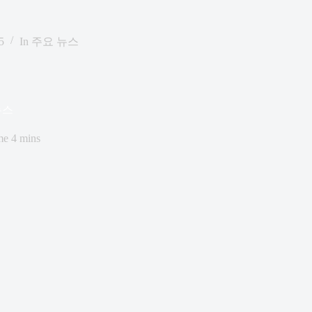
5
In
주요 뉴스
뉴스
me
4 mins