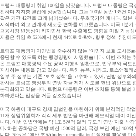
트럼프 대통령이 취임 100일을 맞았습니다. 트럼프 대통령은 국
진하며 지지층 결집에 성공했습니다. 그는 100일 동안 135건 
같은 기간 42건을 크게 넘어섰습니다. 우호국가인 캐나다, 일본
시작하며 외교 관계에 새로운 변화를 예고했습니다. 미국 1분기 
금융시장 변동성이 커지면서 한국 수출에도 영향을 미칠 가능성
지율은 취임 초 52%에서 현재 44%로 하락해, 향후 정책 추진
트럼프 대통령이 이민법을 준수하지 않는 ‘이민자 보호 도시(Sanctu
중단할 수 있도록 하는 행정명령에 서명했습니다. 이번 조치는 취
온 트럼프 대통령의 주요 공약 이행의 일환으로, 법무부와 국토
지시하는 내용을 담고 있습니다. 특히 뉴욕, 시카고, 로스앤젤레
일부 주 정부는 기존 ‘보호 정책’을 고수하고 있어, 연방 정부와
판사는 트럼프 행정부의 연방 자금 제재 시도를 헌법 위반으로 
본격화되고 있습니다. 트럼프 대통령은 이번 조치를 통해 불법 이
화하겠다는 입장을 거듭 강조했습니다.
미국 하원이 대규모 경제 입법안을 마련하기 위해 본격적인 작
11개 상임위원회가 각각 세부 법안을 마련해 메모리얼 데이 이
니다. 이번 입법안에는 약 1조 5천억 달러 규모의 연방 지출 삭
다. 하원 공화당은 국방 예산 1500억 달러, 국경 보안 예산 46
니다. 하원은 ‘예산 조정(budget reconciliation)’ 절차를 