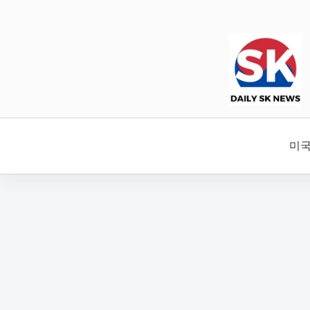
본
문
으
로
건
너
뛰
기
미국