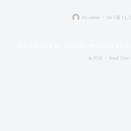
By
admin
On
5월 11, 
미국, K-페스티벌 열기로 뜨겁다… 하반기 주요 도시 
In
미국
Read Time