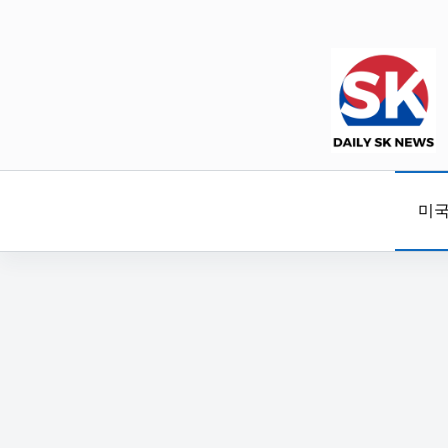
본
문
으
로
건
너
뛰
기
미국