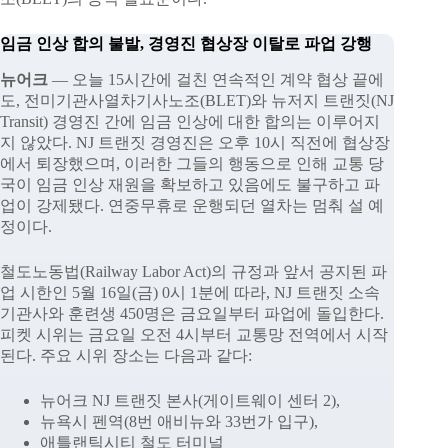
임금 인상 합의 불발, 경영진 협상장 이탈로 파업 강행
뉴어크
— 오늘 15시간에 걸친 연속적인 계약 협상 끝에
도, 전미기관사열차기사노조(BLET)와 뉴저지 트랜짓(NJ
Transit) 경영진 간에 임금 인상에 대한 합의는 이루어지
지 않았다. NJ 트랜짓 경영진은 오후 10시 직전에 협상장
에서 퇴장했으며, 이러한 그들의 행동으로 인해 교통 당
국이 임금 인상 재원을 확보하고 있음에도 불구하고 파
업이 강제됐다. 연중무휴로 운행되던 열차는 멈춰 설 예
정이다.
철도노동법(Railway Labor Act)의 규정과 앞서 공지된 파
업 시한인 5월 16일(금) 0시 1분에 따라, NJ 트랜짓 소속
기관사와 훈련생 450명은 금요일부터 파업에 돌입한다.
피켓 시위는 금요일 오전 4시부터 교통망 전역에서 시작
된다. 주요 시위 장소는 다음과 같다:
뉴어크 NJ 트랜짓 본사(게이트웨이 센터 2),
뉴욕시 펜역(8번 애비뉴와 33번가 입구),
애틀랜틱시티 철도 터미널