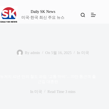
본
문
Daily SK News
으
미국·한국 최신 주요 뉴스
로
건
너
뛰
기
By
admin
On
5월 16, 2025
In
미국
뉴저지 42년 만의 철도 파업 ‘교통 마비’…35만 통근객 출
근길 대혼란
In
미국
Read Time
3 mins