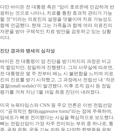
다만 바이든 전 대통령 측은 “암이 호르몬에 민감하게 반
응하는 것으로 나타나, 치료를 통한 효과적 관리가 가능
할 것”이라는 의료진의 설명을 덧붙이며 치료 가능성도
함께 언급했다. 현재 그는 가족들과 함께 여러 의료진의
자문을 받아 구체적인 치료 방안을 검토하고 있는 상황
이다.
진단 경과와 병세의 심각성
바이든 전 대통령이 암 진단을 받기까지의 과정은 비교
적 짧았지만, 정밀하게 진행됐다. 그의 사무실에 따르면,
전 대통령은 몇 주 전부터 배뇨 시 불편함을 느끼며 의료
진의 진료를 받기 시작했고, 그 과정에서 전립선 내 ‘작은
결절(small nodule)’이 발견됐다. 이후 조직 검사 등 정밀
평가를 거쳐 지난 5월 16일 최종 진단이 내려졌다.
미국 뉴욕타임스와 CNN 등 주요 언론은 이번 전립선암
이 “공격적인 형태(aggressive form)”라는 점에 주목하며,
암세포가 뼈로 전이됐다는 사실을 핵심적으로 보도했다.
뼈는 전립선암이 가장 자주 전이되는 부위 중 하나로, 통
증, 골절 위험, 운동 기능 저하 등 다양한 합병증을 유발