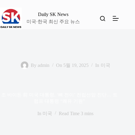
본
문
Daily SK News
으
미국·한국 최신 주요 뉴스
로
건
너
뛰
기
By
admin
On
5월 19, 2025
In
미국
조 바이든 前 미국 대통령, ‘뼈 전이’ 전립선암 진단… 트
럼프 대통령 “쾌유 기원”
In
미국
Read Time
3 mins