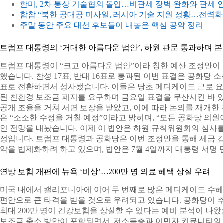
한미, 2차 통상 기술협의 돌입…비관세 장벽 완화와 관세 
합참 “북한 공대공 미사일, 러시아 기술 지원 정황…전력화
주말 동안 주요 대선 후보들이 내놓은 핵심 공약 정리
트럼프 대통령의 ‘거대한 아름다운 법안’, 하원 관문 통과하며 
트럼프 대통령이 “크고 아름다운 법안”이라 칭한 예산 조정안이 
했습니다. 찬성 17표, 반대 16표로 통과된 이번 표결은 공화당 소
표로 전환하면서 성사됐습니다. 이들은 당초 메디케이드 근로 요건
된 친환경 보조금 폐지를 요구하며 금요일 표결을 무산시킨 바 있
공개 조율을 거쳐 서면 보장을 받았고, 이에 따라 논의를 재개한
은 “소소한 수정을 거칠 예정”이라고 밝히며, “모든 공화당 의원
인 전망을 내놨습니다. 이제 이 법안은 하원 규칙위원회의 심사를
정입니다. 트럼프 대통령과 공화당은 이번 조정안을 통해 세금 감면
약을 법제화하려 하고 있으며, 법안은 7월 4일까지 대통령 서명
연방 보험 개편에 뉴욕 ‘비상’…200만 명 의료 혜택 상실 우려
미국 내에서 캘리포니아에 이어 두 번째로 많은 메디케이드 수혜
편안으로 큰 타격을 받을 것으로 우려되고 있습니다. 공화당이 
최대 200만 명이 건강보험을 상실할 수 있다는 예비 분석이 나왔
보조금 축소 방안이 포함되면서, 저소득층과 이민자 커뮤니티의 