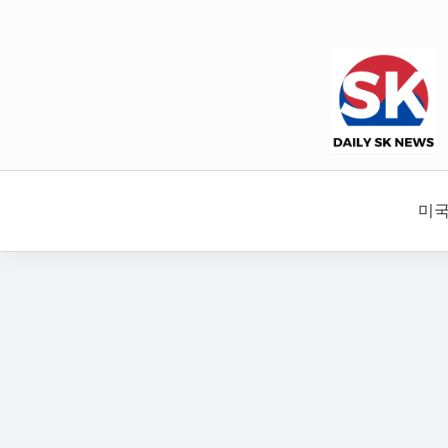
본
문
으
로
건
너
뛰
기
미국