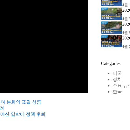
4월 1
20
4월 9
20
4월 8
20
4월 7
Categories
미국
정치
주요 뉴
한국
하며 본회의 표결 성큼
우려
예산 압박에 정책 후퇴