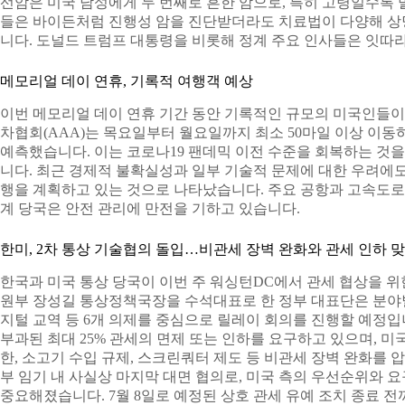
선암은 미국 남성에게 두 번째로 흔한 암으로, 특히 고령일수록
들은 바이든처럼 진행성 암을 진단받더라도 치료법이 다양해 상당
니다. 도널드 트럼프 대통령을 비롯해 정계 주요 인사들은 잇따
메모리얼 데이 연휴, 기록적 여행객 예상
이번 메모리얼 데이 연휴 기간 동안 기록적인 규모의 미국인들이
차협회(AAA)는 목요일부터 월요일까지 최소 50마일 이상 이동
예측했습니다. 이는 코로나19 팬데믹 이전 수준을 회복하는 것을
니다. 최근 경제적 불확실성과 일부 기술적 문제에 대한 우려에도
행을 계획하고 있는 것으로 나타났습니다. 주요 공항과 고속도로
계 당국은 안전 관리에 만전을 기하고 있습니다.
한미, 2차 통상 기술협의 돌입…비관세 장벽 완화와 관세 인하 
한국과 미국 통상 당국이 이번 주 워싱턴DC에서 관세 협상을 
원부 장성길 통상정책국장을 수석대표로 한 정부 대표단은 분야별
지털 교역 등 6개 의제를 중심으로 릴레이 회의를 진행할 예정입
부과된 최대 25% 관세의 면제 또는 인하를 요구하고 있으며, 
한, 소고기 수입 규제, 스크린쿼터 제도 등 비관세 장벽 완화를 
부 임기 내 사실상 마지막 대면 협의로, 미국 측의 우선순위와 
중요해졌습니다. 7월 8일로 예정된 상호 관세 유예 조치 종료 