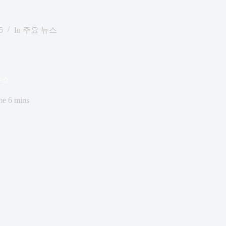
5
In
주요 뉴스
뉴스
me
6 mins