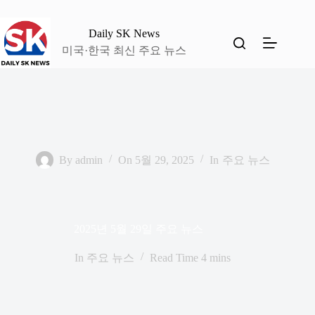
본
문
Daily SK News
으
미국·한국 최신 주요 뉴스
로
건
너
뛰
기
By
admin
On
5월 29, 2025
In
주요 뉴스
2025년 5월 29일 주요 뉴스
In
주요 뉴스
Read Time
4 mins