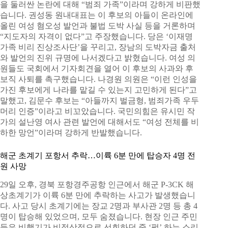
을 둘러싼 논란에 대해 “범죄 가족”이라며 강하게 비판했
습니다. 권성동 원내대표는 이 후보의 아들이 온라인에
올린 여성 혐오성 발언과 불법 도박 사실 등을 거론하며
“지도자의 자격이 없다”고 주장했습니다. 당은 ‘이재명
가족 비리 진상조사단’을 꾸리고, 장남의 도박자금 출처
와 발언의 진위 규명에 나서겠다고 밝혔습니다. 여성 의
원들도 국회에서 기자회견을 열어 이 후보의 사과와 후
보직 사퇴를 촉구했습니다. 나경원 의원은 “이런 인성을
가진 후보에게 나라를 맡길 수 있는지 고민하게 된다”고
말했고, 김문수 후보는 “아들까지 벌금형, 범죄가족 우두
머리 인증”이라고 비꼬았습니다. 국민의힘은 유시민 작
가의 설난영 여사 관련 발언에 대해서도 “여성 전체를 비
하한 망언”이라며 강하게 반발했습니다.
해군 초계기 포항서 추락…이륙 6분 만에 탑승자 4명 전
원 사망
29일 오후, 경북 포항경주공항 인근에서 해군 P-3CK 해
상초계기가 이륙 6분 만에 추락하는 사고가 발생했습니
다. 사고 당시 초계기에는 장교 2명과 부사관 2명 등 총 4
명이 탑승해 있었으며, 모두 숨졌습니다. 현장 인근 주민
들은 비행기가 비정상적으로 선회하던 중 ‘펑’ 하는 소리