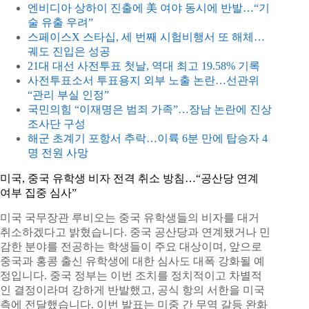
엔비디아 상하이 진출에 美 여야 동시에 반발…“기
술 유출 우려”
스페이스X 스타십, 세 번째 시험비행서 또 해체…
궤도 진입은 성공
21대 대선 사전투표 첫날, 역대 최고 19.58% 기록
사전투표소서 투표용지 외부 노출 논란…선관위
“관리 부실 인정”
국민의힘 “이재명은 범죄 가족”…장남 논란에 진상
조사단 구성
해군 초계기 포항서 추락…이륙 6분 만에 탑승자 4
명 전원 사망
미국, 중국 유학생 비자 전격 취소 방침…“공산당 연계
여부 집중 심사”
미국 국무장관 루비오는 중국 유학생들의 비자를 대거
취소하겠다고 밝혔습니다. 중국 공산당과 연계됐거나 민
감한 분야를 전공하는 학생들이 주요 대상이며, 앞으로
중국과 홍콩 출신 유학생에 대한 심사도 대폭 강화될 예
정입니다. 중국 정부는 이번 조치를 정치적이고 차별적
인 결정이라며 강하게 반발했고, 공식 항의 서한을 미국
측에 전달했습니다. 이번 발표는 미중 간 무역 갈등 완화