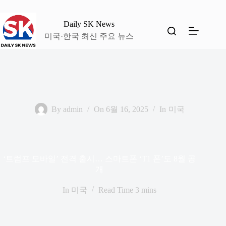
본
문
Daily SK News
으
미국·한국 최신 주요 뉴스
로
건
너
뛰
기
By
admin
On
6월 16, 2025
In
미국
‘트럼프 모바일’ 전격 출시… 스마트폰 ‘T1 폰’도 8월 공
개
In
미국
Read Time
3 mins