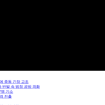
에 중동 긴장 고조
사 반발 속 법정 공방 격화
7명 기소
본격 진출