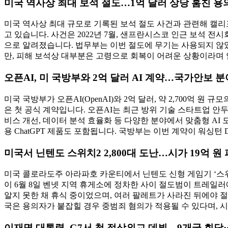
미국 역사상 최대 보석 절도…1억 달러 상당 훔친 용
미국 역사상 최대 규모로 기록된 보석 절도 사건과 관련해 캘리포니
고 있습니다. 사건은 2022년 7월, 샌프란시스코 인근 보석 전시
으로 알려졌습니다. 법무부는 이번 절도에 무기는 사용되지 않
만, 피해 보석상 대부분은 고령으로 회복이 어려운 상황이라며
오픈AI, 미 국방부와 2억 달러 AI 계약…국가안보 분
미국 국방부가 오픈AI(OpenAI)와 2억 달러, 약 2,700억
은 첫 공식 계약입니다. 오픈AI는 최근 방위 기술 스타트업 안두릴
비스 개선, 데이터 분석 효율화 등 다양한 분야에서 맞춤형 AI 모델을
용 ChatGPT 제품도 포함됩니다. 국방부는 이번 계약이 워싱턴
미국서 닌텐도 스위치2 2,800대 도난…시가 19억 원
미국 콜로라도주 아라파호 카운티에서 닌텐도 신형 게임기 ‘스위
이 6월 8일 벤넷 지역 휴게소에 정차한 사이 절도범이 트레일러
알지 못한 채 휴식 중이었으며, 여러 팔레트가 사라진 뒤에야 
국은 용의자가 붙잡힐 경우 중범죄 혐의가 적용될 수 있다며, 
이재명 대통령, G7서 첫 정상외교 데뷔…9개국 회담