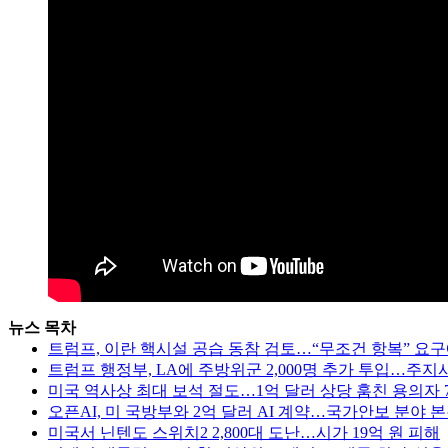
뉴스 목차
트럼프, 이란 핵시설 공습 동참 검토…“무조건 항복” 요구
트럼프 행정부, LA에 주방위군 2,000명 추가 투입…주지
미국 역사상 최대 보석 절도…1억 달러 상당 훔친 용의자 
오픈AI, 미 국방부와 2억 달러 AI 계약…국가안보 분야 
미국서 닌텐도 스위치2 2,800대 도난…시가 19억 원 피해