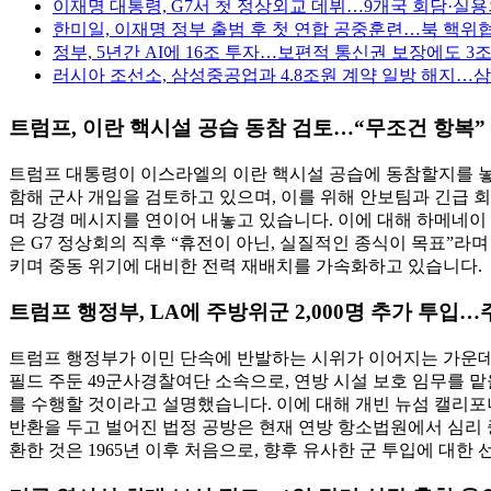
이재명 대통령, G7서 첫 정상외교 데뷔…9개국 회담·실
한미일, 이재명 정부 출범 후 첫 연합 공중훈련…북 핵위협
정부, 5년간 AI에 16조 투자…보편적 통신권 보장에도 3
러시아 조선소, 삼성중공업과 4.8조원 계약 일방 해지…삼
트럼프, 이란 핵시설 공습 동참 검토…“무조건 항복”
트럼프 대통령이 이스라엘의 이란 핵시설 공습에 동참할지를 놓
함해 군사 개입을 검토하고 있으며, 이를 위해 안보팀과 긴급 회
며 강경 메시지를 연이어 내놓고 있습니다. 이에 대해 하메네이
은 G7 정상회의 직후 “휴전이 아닌, 실질적인 종식이 목표”
키며 중동 위기에 대비한 전력 재배치를 가속화하고 있습니다.
트럼프 행정부, LA에 주방위군 2,000명 추가 투입
트럼프 행정부가 이민 단속에 반발하는 시위가 이어지는 가운데,
필드 주둔 49군사경찰여단 소속으로, 연방 시설 보호 임무를 
를 수행할 것이라고 설명했습니다. 이에 대해 개빈 뉴섬 캘리
반환을 두고 벌어진 법정 공방은 현재 연방 항소법원에서 심리 
환한 것은 1965년 이후 처음으로, 향후 유사한 군 투입에 대한