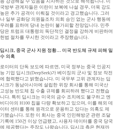
층 강경해질 수 있음을 시사하는 것으로 해석됩니다. 미
국방부 관계자들은 이란이 보복에 나설 경우, 더욱 강도
높은 추가 공격이 이뤄질 것이라고 경고했습니다. 그러
나 일부 공화당 의원들조차 의회 승인 없는 군사 행동에
우려를 표하며 당내 논란이 불가피할 전망입니다. 민주
당은 트럼프 대통령의 독단적인 결정을 강하게 비판하며
헌법 절차를 무시한 것이라고 주장했습니다.
딥시크, 중국 군사 지원 정황… 미국 반도체 규제 피해 밀
수 의혹
로이터의 단독 보도에 따르면, 미국 정부는 중국 인공지
능 기업 딥시크(DeepSeek)가 베이징의 군사 및 정보 작전
에 협력했다고 밝혔습니다. 미 국무부 고위 관계자는 딥
시크가 동남아시아에 설립한 위장 회사를 통해 미국산
고성능 반도체 칩 수출 규제를 회피하려 했다고 전했습
니다. 특히 딥시크는 미국의 금수 조치에도 불구하고 엔
비디아의 H100 칩을 다량 확보하고 있으며, 이를 해외 데
이터 센터를 통해 원격으로 운용하고 있다는 의혹도 제
기됐습니다. 또한 이 회사는 중국 인민해방군 관련 조달
기록에 150건 이상 언급됐고, 사용자 데이터를 중국 당국
에 제공했다는 주장도 나왔습니다. 딥시크 측은 현재까