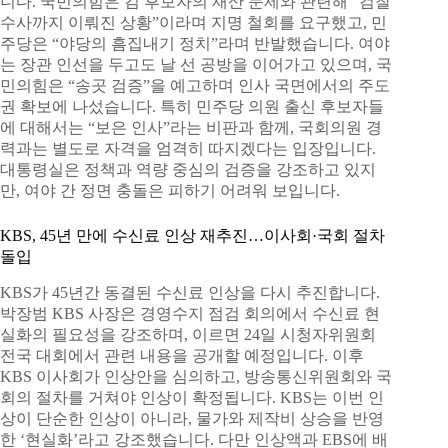
니다. 국민의힘은 김 후보자의 재산 문제와 관련해 “검찰
수사까지 이뤄진 상황”이라며 지명 철회를 요구했고, 민
주당은 “야당의 흠집내기 정치”라며 반발했습니다. 여야
는 장관 인선을 두고도 날 선 공방을 이어가고 있으며, 국
민의힘은 “송곳 검증”을 예고하며 인사 국면에서의 주도
권 확보에 나섰습니다. 특히 민주당 의원 출신 후보자들
에 대해서는 “보은 인사”라는 비판과 함께, 국회의원 경
력과는 별도로 자격을 엄격히 따지겠다는 입장입니다.
대통령실은 정책과 역량 중심의 검증을 강조하고 있지
만, 여야 간 정면 충돌은 피하기 어려워 보입니다.
KBS, 45년 만에 수신료 인상 재추진…이사회·국회 절차
돌입
KBS가 45년간 동결된 수신료 인상을 다시 추진합니다.
박장범 KBS 사장은 경영수지 점검 회의에서 수신료 현
실화의 필요성을 강조하며, 이르면 24일 시청자위원회
전국 대회에서 관련 내용을 공개할 예정입니다. 이후
KBS 이사회가 인상안을 심의하고, 방송통신위원회와 국
회의 절차를 거쳐야 인상이 확정됩니다. KBS는 이번 인
상이 단순한 인상이 아니라, 물가와 제작비 상승을 반영
한 ‘현실화’라고 강조했습니다. 다만 인상액과 EBS에 배