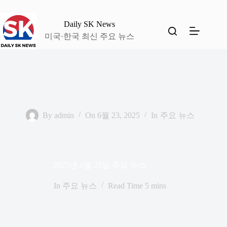
본
문
Daily SK News
으
미국·한국 최신 주요 뉴스
로
건
너
뛰
기
By
admin
On
6월 23, 2025
In
주요 뉴스
2025년 6월 23일 주요 뉴스
In
주요 뉴스
Read Time
5 mins