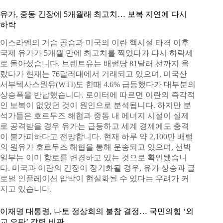
유가, 중동 긴장에 5개월래 최고치… 보복 지연에 다시
하락
이스라엘의 기습 공습과 미국의 이란 핵시설 타격 이후
국제 유가가 5개월 만에 최고치를 찍었다가 다시 하락세
로 돌아섰습니다. 브렌트유는 배럴당 81달러 선까지 올
랐다가 현재는 76달러대에서 거래되고 있으며, 미국산
서부텍사스원유(WTI)도 한때 4.6% 급등했다가 대부분의
상승폭을 반납했습니다. 로이터에 따르면 이란의 즉각적
인 보복이 없었던 것이 원인으로 분석됩니다. 하지만 분
석가들은 호르무즈 해협과 중동 내 에너지 시설이 실제
로 공격받을 경우 유가는 급등하고 세계 경제에도 충격
이 불가피하다고 전망합니다. 현재 하루 약 2,100만 배럴
의 원유가 호르무즈 해협을 통해 운송되고 있으며, 선박
일부는 이미 항로를 변경하고 있는 것으로 확인됐습니
다. 미국과 이란의 긴장이 장기화될 경우, 유가 상승과 글
로벌 인플레이션 압박이 현실화될 수 있다는 우려가 커
지고 있습니다.
이재명 대통령, 나토 정상회의 불참 결정… 국민의힘 ‘외
교 오판’ 강력 비판