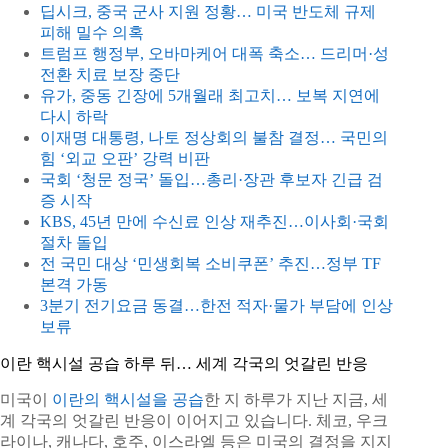
딥시크, 중국 군사 지원 정황… 미국 반도체 규제
피해 밀수 의혹
트럼프 행정부, 오바마케어 대폭 축소… 드리머·성
전환 치료 보장 중단
유가, 중동 긴장에 5개월래 최고치… 보복 지연에
다시 하락
이재명 대통령, 나토 정상회의 불참 결정… 국민의
힘 ‘외교 오판’ 강력 비판
국회 ‘청문 정국’ 돌입…총리·장관 후보자 긴급 검
증 시작
KBS, 45년 만에 수신료 인상 재추진…이사회·국회
절차 돌입
전 국민 대상 ‘민생회복 소비쿠폰’ 추진…정부 TF
본격 가동
3분기 전기요금 동결…한전 적자·물가 부담에 인상
보류
이란 핵시설 공습 하루 뒤… 세계 각국의 엇갈린 반응
미국이
이란의 핵시설을 공습
한 지 하루가 지난 지금, 세
계 각국의 엇갈린 반응이 이어지고 있습니다. 체코, 우크
라이나, 캐나다, 호주, 이스라엘 등은 미국의 결정을 지지