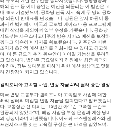
러 규모의 예산 환수안을 통과시켰습니다. 공영방송과
해외 원조 등 이미 승인된 예산을 되돌리는 이 법안은 51
대 48로 가결됐으며, 공화당 단독 지지 속에 두 명의 공화
당 의원이 반대표를 던졌습니다. 상원은 앞서 하원이 통
과시킨 법안에서 미국의 글로벌 에이즈 대응 프로그램에
대한 삭감을 제외하며 일부 수정을 가했습니다. 공화당
지도부는 사우스다코타주의 방송 서비스 예산을 보장하
겠다고 약속하며 지지를 확보했습니다. 민주당은 이번
조치가 초당적 예산 합의를 약화시킬 수 있다고 경고하
며, 더 큰 규모의 추가 환수안이 이어질 가능성을 우려하
고 있습니다. 법안은 금요일까지 하원에서 최종 통과돼
야 하며, 정부 셧다운을 피하기 위한 예산 협상과도 맞물
려 긴장감이 커지고 있습니다.
캘리포니아 고속철 사업, 연방 자금 40억 달러 중단 결정
미국 연방 교통부가 캘리포니아 고속철도 사업에 대한
40억 달러의 미집행 연방 자금을 철회한다고 발표했습니
다. 교통장관 션 더피는 “16년간 아무런 고속철 구간도
완공되지 않았다”며, 해당 사업을 부실 운영과 예산 낭비
의 상징이라며 비판했습니다. 이로써 로스앤젤레스와 샌
프란시스코를 잇는 고속철 구상은 큰 타격을 입었으며,