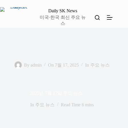
본
문
Daily SK News
으
미국·한국 최신 주요 뉴
로
스
건
너
뛰
기
By
admin
On
7월 17, 2025
In
주요 뉴스
2025년 7월 17일 주요 뉴스
In
주요 뉴스
Read Time
6 mins