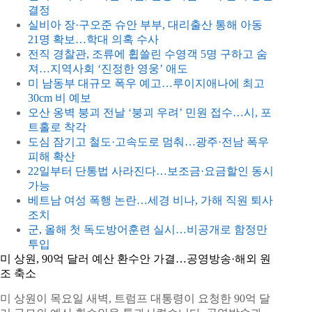
결정
실비아 장·구오준 슈안 부부, 대리출산 통해 아동
21명 확보…학대 의혹 수사
전직 경찰관, 조류에 휩쓸린 수영객 5명 구하고 숨
져…지역사회 ‘진정한 영웅’ 애도
미 남동부 대규모 폭우 예고…루이지애나에 최고
30cm 비 예보
오산 옹벽 붕괴 전날 ‘붕괴 우려’ 민원 접수…시, 포
트홀로 착각
도심 잠기고 철도·고속도로 멈춰…광주·전남 폭우
피해 확산
22일부터 단통법 사라진다…보조금·요금할인 동시
가능
베트남 여성 폭행 논란…세경 비나, 가해 직원 퇴사
조치
군, 올해 첫 독도방어훈련 실시…비공개로 함정만
투입
미 상원, 90억 달러 예산 환수안 가결…공영방송·해외 원
조 축소
미 상원이 목요일 새벽, 트럼프 대통령이 요청한 90억 달