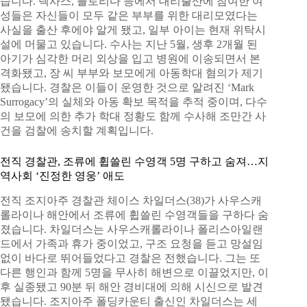
습니다. 텍사스, 플로리다 등에서 대리출산에 참여한 여
성들은 자신들이 모두 같은 부부를 위한 대리모였다는
사실을 출산 후에야 알게 됐고, 일부 아이는 현재 위탁시
설에 머물고 있습니다. 수사는 지난 5월, 생후 2개월 된
아기가 심각한 머리 외상을 입고 병원에 이송되면서 본
격화됐고, 장 씨 부부와 보모에게 아동학대 혐의가 제기
됐습니다. 경찰은 이들이 운영한 것으로 알려진 ‘Mark
Surrogacy’의 실체와 아동 확보 목적을 추적 중이며, 다수
의 보모에 의한 추가 학대 정황도 함께 수사해 조만간 사
건을 검찰에 송치할 계획입니다.
전직 경찰관, 조류에 휩쓸린 수영객 5명 구하고 숨져…지
역사회 ‘진정한 영웅’ 애도
전직 조지아주 경찰관 체이스 차일더스(38)가 사우스캐
롤라이나 해안에서 조류에 휩쓸린 수영객들을 구하다 숨
졌습니다. 차일더스는 사우스캐롤라이나 폴리스아일랜
드에서 가족과 휴가 중이었고, 구조 요청을 듣고 망설임
없이 바다로 뛰어들었다고 경찰은 전했습니다. 그는 또
다른 행인과 함께 5명을 무사히 해변으로 이끌었지만, 이
후 실종됐고 90분 뒤 해안 경비대에 의해 시신으로 발견
됐습니다. 조지아주 폴딩카운티 출신인 차일더스는 세