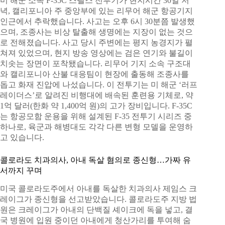
미 해군 소속 F-35C 스텔스 전투기가 현지시간 30일 저
녁, 캘리포니아 주 중앙부에 있는 리무어 해군 항공기지
인근에서 추락했습니다. 사고는 오후 6시 30분쯤 발생했
으며, 조종사는 비상 탈출해 생명에는 지장이 없는 것으
로 전해졌습니다. 사고 당시 주변에는 평지 농경지가 펼
쳐져 있었으며, 현지 방송 영상에는 검은 연기와 불길이
치솟는 장면이 포착됐습니다. 리무어 기지 소속 구조대
와 캘리포니아 산불 대응팀이 현장에 출동해 조종사를
돕고 화재 진압에 나섰습니다. 이 전투기는 미 해군 ‘러프
레이더스’로 알려진 비행대에 배속된 훈련용 기체로, 약
1억 달러(한화 약 1,400억 원)의 고가 장비입니다. F-35C
는 항공모함 운용을 위해 설계된 F-35 전투기 시리즈 중
하나로, 육군과 해병대도 각각 다른 변형 모델을 운영하
고 있습니다.
콜로라도 치과의사, 아내 독살 혐의로 종신형…가짜 유
서까지 꾸며
미국 콜로라도주에서 아내를 독살한 치과의사 제임스 크
레이그가 종신형을 선고받았습니다. 콜로라도주 지방 법
원은 크레이그가 아내의 단백질 셰이크에 독을 넣고, 결
국 병원에 입원 중이던 아내에게 청산가리를 투여해 숨