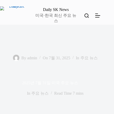
본
문
Daily SK News
으
미국·한국 최신 주요 뉴
로
스
건
너
뛰
기
By
admin
On
7월 31, 2025
In
주요 뉴스
2025년 7월 31일 미국 주요 뉴스
In
주요 뉴스
Read Time
7 mins