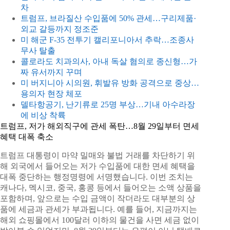
차
트럼프, 브라질산 수입품에 50% 관세…구리제품·
외교 갈등까지 정조준
미 해군 F-35 전투기 캘리포니아서 추락…조종사
무사 탈출
콜로라도 치과의사, 아내 독살 혐의로 종신형…가
짜 유서까지 꾸며
미 버지니아 시의원, 휘발유 방화 공격으로 중상…
용의자 현장 체포
델타항공기, 난기류로 25명 부상…기내 아수라장
에 비상 착륙
트럼프, 저가 해외직구에 관세 폭탄…8월 29일부터 면세
혜택 대폭 축소
트럼프 대통령이 마약 밀매와 불법 거래를 차단하기 위
해 외국에서 들어오는 저가 수입품에 대한 면세 혜택을
대폭 중단하는 행정명령에 서명했습니다. 이번 조치는
캐나다, 멕시코, 중국, 홍콩 등에서 들어오는 소액 상품을
포함하며, 앞으로는 수입 금액이 작더라도 대부분의 상
품에 세금과 관세가 부과됩니다. 예를 들어, 지금까지는
해외 쇼핑몰에서 100달러 이하의 물건을 사면 세금 없이