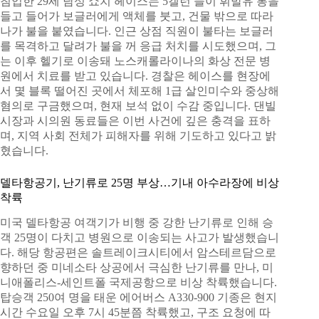
침입한 29세 남성 쇼치 헤이스는 5갤런 들이 휘발유 통을
들고 들어가 보글러에게 액체를 붓고, 건물 밖으로 따라
나가 불을 붙였습니다. 인근 상점 직원이 불타는 보글러
를 목격하고 달려가 불을 꺼 응급 처치를 시도했으며, 그
는 이후 헬기로 이송돼 노스캐롤라이나의 화상 전문 병
원에서 치료를 받고 있습니다. 경찰은 헤이스를 현장에
서 몇 블록 떨어진 곳에서 체포해 1급 살인미수와 중상해
혐의로 구금했으며, 현재 보석 없이 수감 중입니다. 댄빌
시장과 시의원 동료들은 이번 사건에 깊은 충격을 표하
며, 지역 사회 전체가 피해자를 위해 기도하고 있다고 밝
혔습니다.
델타항공기, 난기류로 25명 부상…기내 아수라장에 비상
착륙
미국 델타항공 여객기가 비행 중 강한 난기류로 인해 승
객 25명이 다치고 병원으로 이송되는 사고가 발생했습니
다. 해당 항공편은 솔트레이크시티에서 암스테르담으로
향하던 중 미네소타 상공에서 극심한 난기류를 만나, 미
니애폴리스-세인트폴 국제공항으로 비상 착륙했습니다.
탑승객 250여 명을 태운 에어버스 A330-900 기종은 현지
시간 수요일 오후 7시 45분쯤 착륙했고, 구조 요청에 따