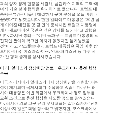
과의 양자 경제 협정을 체결해, 남캅카스 지역의 교역·에
너지·기술 분야 협력을 확대하기로 했습니다. 트럼프 대
통령은 “많은 이들이 해결하지 못한 분쟁을 오늘 마침내
끝냈다”고 밝혔습니다. 한편 알리예프 대통령은 “30년 넘
게 이어진 대립을 몇 달 만에 종식시킨 트럼프 대통령에
게 아제르바이잔 국민은 깊은 감사를 느낀다”고 말했습
니다. 파시냔 총리는 “이번 돌파구는 트럼프 대통령의 직
접적인 관여와 확고한 의지가 없었다면 불가능했을
것”이라고 강조했습니다. 트럼프 대통령은 취임 이후 캄
보디아·태국, 이스라엘·이란, 인도·파키스탄 등 다수 국
가 간 평화 중재를 성사시켰습니다.
미·러, 알래스카 정상회담 검토…우크라이나 휴전 협상
주목
미국과 러시아가 알래스카에서 정상회담을 개최할 가능
성이 제기되며 국제사회가 주목하고 있습니다. 푸틴 러
시아 대통령은 이번 회담에서 우크라이나 영토 일부를
교환 조건으로 휴전 협상을 시도할 것으로 알려졌습니
다. 러시아 외교 고문 유리 우샤코프는 알래스카가 “전혀
이상하지 않은” 회담 장소라고 밝혔지만, 모스크바에서