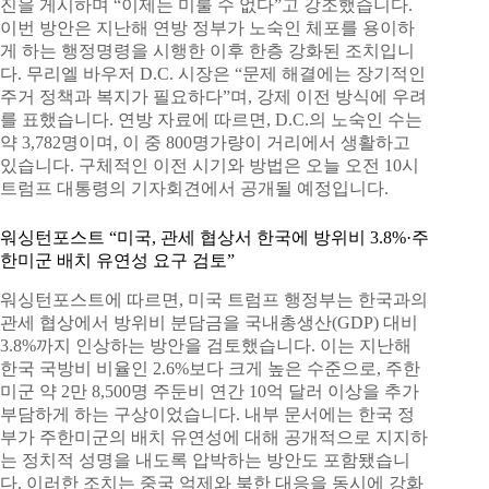
진을 게시하며 “이제는 미룰 수 없다”고 강조했습니다.
이번 방안은 지난해 연방 정부가 노숙인 체포를 용이하
게 하는 행정명령을 시행한 이후 한층 강화된 조치입니
다. 무리엘 바우저 D.C. 시장은 “문제 해결에는 장기적인
주거 정책과 복지가 필요하다”며, 강제 이전 방식에 우려
를 표했습니다. 연방 자료에 따르면, D.C.의 노숙인 수는
약 3,782명이며, 이 중 800명가량이 거리에서 생활하고
있습니다. 구체적인 이전 시기와 방법은 오늘 오전 10시
트럼프 대통령의 기자회견에서 공개될 예정입니다.
워싱턴포스트 “미국, 관세 협상서 한국에 방위비 3.8%·주
한미군 배치 유연성 요구 검토”
워싱턴포스트에 따르면, 미국 트럼프 행정부는 한국과의
관세 협상에서 방위비 분담금을 국내총생산(GDP) 대비
3.8%까지 인상하는 방안을 검토했습니다. 이는 지난해
한국 국방비 비율인 2.6%보다 크게 높은 수준으로, 주한
미군 약 2만 8,500명 주둔비 연간 10억 달러 이상을 추가
부담하게 하는 구상이었습니다. 내부 문서에는 한국 정
부가 주한미군의 배치 유연성에 대해 공개적으로 지지하
는 정치적 성명을 내도록 압박하는 방안도 포함됐습니
다. 이러한 조치는 중국 억제와 북한 대응을 동시에 강화