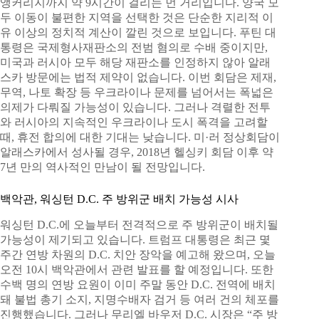
앵커리지까지 약 9시간이 걸리는 먼 거리입니다. 양국 모
두 이동이 불편한 지역을 선택한 것은 단순한 지리적 이
유 이상의 정치적 계산이 깔린 것으로 보입니다. 푸틴 대
통령은 국제형사재판소의 전범 혐의로 수배 중이지만,
미국과 러시아 모두 해당 재판소를 인정하지 않아 알래
스카 방문에는 법적 제약이 없습니다. 이번 회담은 제재,
무역, 나토 확장 등 우크라이나 문제를 넘어서는 폭넓은
의제가 다뤄질 가능성이 있습니다. 그러나 격렬한 전투
와 러시아의 지속적인 우크라이나 도시 폭격을 고려할
때, 휴전 합의에 대한 기대는 낮습니다. 미·러 정상회담이
알래스카에서 성사될 경우, 2018년 헬싱키 회담 이후 약
7년 만의 역사적인 만남이 될 전망입니다.
백악관, 워싱턴 D.C. 주 방위군 배치 가능성 시사
워싱턴 D.C.에 오늘부터 전격적으로 주 방위군이 배치될
가능성이 제기되고 있습니다. 트럼프 대통령은 최근 몇
주간 연방 차원의 D.C. 치안 장악을 예고해 왔으며, 오늘
오전 10시 백악관에서 관련 발표를 할 예정입니다. 또한
수백 명의 연방 요원이 이미 주말 동안 D.C. 전역에 배치
돼 불법 총기 소지, 지명수배자 검거 등 여러 건의 체포를
진행했습니다. 그러나 무리엘 바우저 D.C. 시장은 “주 방