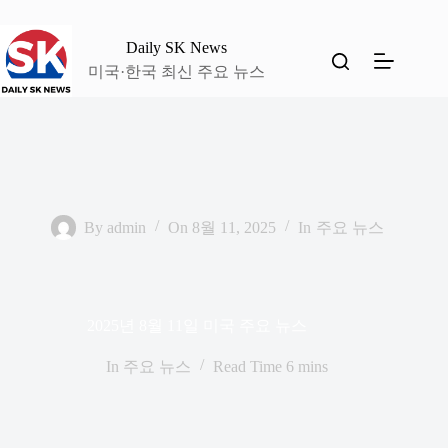
본
문
Daily SK News
으
미국·한국 최신 주요 뉴스
로
건
너
뛰
기
By
admin
On
8월 11, 2025
In
주요 뉴스
2025년 8월 11일 미국 주요 뉴스
In
주요 뉴스
Read Time
6 mins