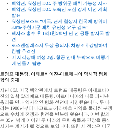
백악관, 워싱턴 D.C. 주 방위군 배치 가능성 시사
백악관, 워싱턴 D.C. 노숙인 도심 강제 이전 계획
발표
워싱턴포스트 “미국, 관세 협상서 한국에 방위비
3.8%·주한미군 배치 유연성 요구 검토”
텍사스 홍수 후 1억1천5백만 년 전 공룡 발자국 발
견
로스앤젤레스서 무장 용의자, 차량 4대 강탈하며
한밤 추격전
미 시각장애 여성 2명, 항공 안내 누락으로 비행기
에 단둘이 탑승
트럼프 대통령, 아제르바이잔-아르메니아 역사적 평화
합의 중재
지난 8일, 미국 백악관에서 트럼프 대통령은 아제르바이
잔의 일함 알리예프 대통령, 아르메니아의 니콜 파시냔
총리를 만나 역사적인 평화 선언에 서명했습니다. 두 나
라는 1988년부터 나고르노-카라바흐 지역을 둘러싼 분쟁
으로 수차례 전쟁과 휴전을 반복해 왔습니다. 이번 합의
는 35년 넘게 이어진 두 나라의 무력 충돌과 긴장을 종식
시키는 계기가 될 것으로 보입니다. 또한 세 정상은 미국