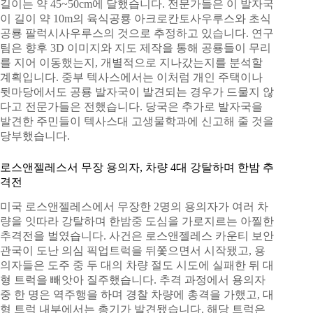
길이는 약 45~50cm에 달했습니다. 전문가들은 이 발자국
이 길이 약 10m의 육식공룡 아크로칸토사우루스와 초식
공룡 팔럭시사우루스의 것으로 추정하고 있습니다. 연구
팀은 향후 3D 이미지와 지도 제작을 통해 공룡들이 무리
를 지어 이동했는지, 개별적으로 지나갔는지를 분석할
계획입니다. 중부 텍사스에서는 이처럼 개인 주택이나
뒷마당에서도 공룡 발자국이 발견되는 경우가 드물지 않
다고 전문가들은 전했습니다. 당국은 추가로 발자국을
발견한 주민들이 텍사스대 고생물학과에 신고해 줄 것을
당부했습니다.
로스앤젤레스서 무장 용의자, 차량 4대 강탈하며 한밤 추
격전
미국 로스앤젤레스에서 무장한 2명의 용의자가 여러 차
량을 잇따라 강탈하며 한밤중 도심을 가로지르는 아찔한
추격전을 벌였습니다. 사건은 로스앤젤레스 카운티 보안
관국이 도난 의심 픽업트럭을 뒤쫓으면서 시작됐고, 용
의자들은 도주 중 두 대의 차량 절도 시도에 실패한 뒤 대
형 트럭을 빼앗아 질주했습니다. 추격 과정에서 용의자
중 한 명은 역주행을 하며 경찰 차량에 총격을 가했고, 대
형 트럭 내부에서는 총기가 발견됐습니다. 해당 트럭은