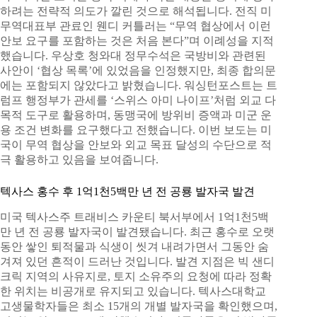
하려는 전략적 의도가 깔린 것으로 해석됩니다. 전직 미
무역대표부 관료인 웬디 커틀러는 “무역 협상에서 이런
안보 요구를 포함하는 것은 처음 본다”며 이례성을 지적
했습니다. 우상호 청와대 정무수석은 국방비와 관련된
사안이 ‘협상 목록’에 있었음을 인정했지만, 최종 합의문
에는 포함되지 않았다고 밝혔습니다. 워싱턴포스트는 트
럼프 행정부가 관세를 ‘스위스 아미 나이프’처럼 외교 다
목적 도구로 활용하며, 동맹국에 방위비 증액과 미군 운
용 조건 변화를 요구했다고 전했습니다. 이번 보도는 미
국이 무역 협상을 안보와 외교 목표 달성의 수단으로 적
극 활용하고 있음을 보여줍니다.
텍사스 홍수 후 1억1천5백만 년 전 공룡 발자국 발견
미국 텍사스주 트래비스 카운티 북서부에서 1억1천5백
만 년 전 공룡 발자국이 발견됐습니다. 최근 홍수로 오랫
동안 쌓인 퇴적물과 식생이 씻겨 내려가면서 그동안 숨
겨져 있던 흔적이 드러난 것입니다. 발견 지점은 빅 샌디
크릭 지역의 사유지로, 토지 소유주의 요청에 따라 정확
한 위치는 비공개로 유지되고 있습니다. 텍사스대학교
고생물학자들은 최소 15개의 개별 발자국을 확인했으며,