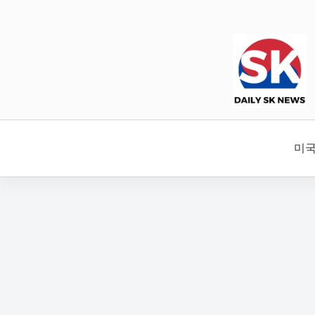
본
문
으
로
건
너
뛰
기
미국