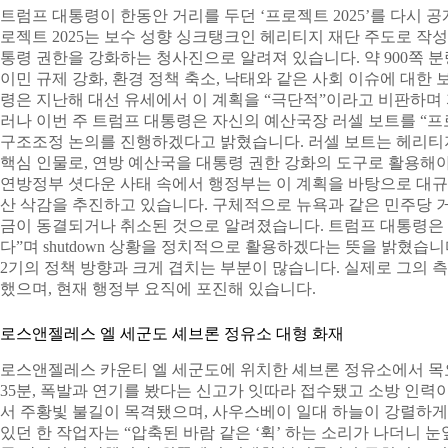
트럼프 대통령이 한동안 거리를 두던 ‘프로젝트 2025’를 다시
로젝트 2025는 보수 성향 싱크탱크인 헤리티지 재단 주도로 작
통령 권한을 강화하는 청사진으로 알려져 있습니다. 약 900쪽 분
이민 규제 강화, 환경 정책 축소, 낙태와 같은 사회 이슈에 대한
령은 지난해 대선 유세에서 이 계획을 “극단적”이라고 비판하며 
러나 이번 주 트럼프 대통령은 자신의 예산국장 러셀 보트를 “프로
구조조정 논의를 진행하겠다고 밝혔습니다. 러셀 보트는 헤리티지
핵심 인물로, 연방 예산국을 대통령 권한 강화의 도구로 활용해야
연방정부 셧다운 사태 속에서 행정부는 이 계획을 바탕으로 대규모
산 삭감을 추진하고 있습니다. 구체적으로 뉴욕과 같은 민주당 
금이 동결되거나 취소된 것으로 알려졌습니다. 트럼프 대통령은 
다”며 shutdown 상황을 정치적으로 활용하겠다는 뜻을 밝혔습니
2기의 정책 방향과 크게 겹치는 부분이 많습니다. 실제로 그의 측
했으며, 현재 행정부 요직에 포진해 있습니다.
로스앤젤레스 엘 세군도 셰브론 정유소 대형 화재
로스앤젤레스 카운티 엘 세군도에 위치한 셰브론 정유소에서 목요
35분, 폭발과 연기를 봤다는 신고가 잇따라 접수됐고 소방 인력
서 주황빛 불길이 목격됐으며, 사우스베이 일대 하늘이 강렬하게
있던 한 작업자는 “압축된 바람 같은 ‘휙’ 하는 소리가 나더니 