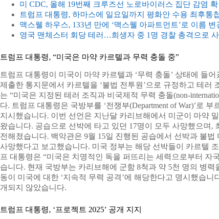
미 CDC, 올해 19번째 크루즈선 노로바이러스 집단 감염 
트럼프 대통령, 하마스에 일요일까지 평화안 수용 최후통
맥스웰 하우스, 133년 만에 ‘맥스웰 아파트먼트’로 이름 변
영국 맨체스터 회당 테러…희생자 중 1명 경찰 총격으로 
트럼프 대통령, “미국은 마약 카르텔과 무력 충돌 중”
트럼프 대통령이 미국이 마약 카르텔과 ‘무력 충돌’ 상태에 들
제출한 통지문에서 카르텔을 ‘불법 전투원’으로 규정하고 테러
는 “미국은 지정된 테러 조직과 비국제적 무력 충돌(non-internationa
다. 트럼프 대통령은 국방부를 ‘전쟁부(Department of War)
지시했습니다. 이번 선언은 지난달 카리브해에서 미군이 마약 밀
왔습니다. 공습으로 선박에 타고 있던 17명이 모두 사망했으며,
전해졌습니다. 백악관은 9월 15일 진행된 공습에서 선박과 불법 
사망했다고 보고했습니다. 미국 정부는 해당 선박들이 카르텔 조
프 대통령은 “미국은 치명적인 독을 퍼뜨리는 세력으로부터 자국
습니다. 현재 국방부는 카리브해에 군함 8척과 약 5천 명의 병
동이 미국에 대한 ‘지속적 무력 공격’에 해당한다고 명시했습니다
개되지 않았습니다.
트럼프 대통령, ‘프로젝트 2025’ 공개 지지