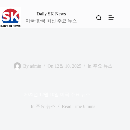
본
문
Daily SK News
으
미국·한국 최신 주요 뉴스
로
건
너
뛰
기
By
admin
On
12월 10, 2025
In
주요 뉴스
2025년 12월 10일 미국 주요 뉴스
In
주요 뉴스
Read Time
6 mins