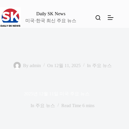
본
문
Daily SK News
으
미국·한국 최신 주요 뉴스
로
건
너
뛰
기
By
admin
On
12월 11, 2025
In
주요 뉴스
2025년 12월 11일 미국 주요 뉴스
In
주요 뉴스
Read Time
6 mins