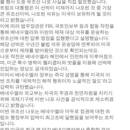
블 행사 도중 유조선 나포 사실을 직접 발표했습니다.
트럼프 대통령은 이 선박이 이제까지 나포된 것 중 가장
큰 유조선이며, 나포된 석유는 미국이 보유하게 될 것이
라고 밝혔습니다.
이에 따라 법무장관은 FBI, 국토안보부 등과 합동 작전을
통해 베네수엘라와 이란의 제재 대상 석유를 운송하는
유조선에 대한 압류 영장을 집행했다고 설명했습니다.
해당 선박은 수년간 불법 석유 운송망에 연루되어 미국
으로부터 제재를 받아왔던 것으로 확인되는데요.
나포 작전은 베네수엘라 해안에서 안전하게 이루어졌으
며, 미군 특수 병력이 헬리콥터와 밧줄을 이용해 선박에
진입하는 영상도 공개되었습니다.
이어서 베네수엘라 정부는 즉각 성명을 통해 미국의 이
번 조치를 ‘국제적인 해적 행위이자 노골적인 절도’라고
강력히 규탄했습니다.
베네수엘라 외교부는 자국의 주권과 천연자원을 지키기
위해 국제기구에 이번 나포 사건을 공식적으로 제소하겠
다고 밝혔습니다.
이번 유조선 나포는 베네수엘라 마두로 정권에 대한 트
럼프 행정부의 압박이 최고조에 달했음을 보여주는 조치
입니다.
또한 미국은 최근 몇 달간 베네수엘라에서 출항한 것으