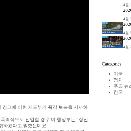
4월 1
20
4월 9
20
4월 8
20
4월 7
Categories
미국
정치
주요 뉴
한국
의 경고에 이란 지도부가 즉각 보복을 시사하
 폭력적으로 진압할 경우 미 행정부는 “장전
 취하겠다고 밝혔는데요.