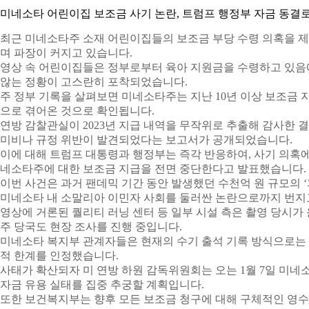
미네소타 어린이집 보조금 사기 논란, 트럼프 행정부 자금 동결
최근 미네소타주 소재 어린이집들의 보조금 부당 수령 의혹을 제
며 파장이 커지고 있습니다.
영상 속 어린이집들은 정부로부터 육아 지원금을 수령하고 있음에
않는 정황이 고스란히 포착되었습니다.
주 정부 기록을 살펴보면 미네소타주는 지난 10년 이상 보조금 
으로 겪어온 것으로 확인됩니다.
연방 감찰관실이 2023년 지급 내역을 무작위로 추출해 감사한 결과
미비나 규정 위반이 발견되었다는 보고서가 공개되었습니다.
이에 대해 트럼프 대통령과 행정부는 즉각 반응하여, 사기 의혹에
네소타주에 대한 보조금 지급을 전면 중단한다고 발표했습니다.
이번 사건은 과거 팬데믹 기간 동안 발생했던 수천억 원 규모의 ‘
미네소타 내 소말리아 이민자 사회를 둘러싼 논란으로까지 번지
영상에 거론된 퀄리티 러닝 센터 등 일부 시설 측은 촬영 당시가
주 당국도 현장 조사를 진행 중입니다.
미네소타 복지부 관계자들은 현재의 수기 출석 기록 방식으로는
적 한계를 인정했습니다.
사태가 확산되자 미 연방 하원 감독위원회는 오는 1월 7일 미네
자금 유용 실태를 집중 추궁할 계획입니다.
또한 보건복지부는 향후 모든 보조금 청구에 대해 구체적인 영