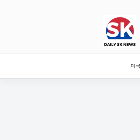
본
문
으
로
건
너
뛰
기
미국