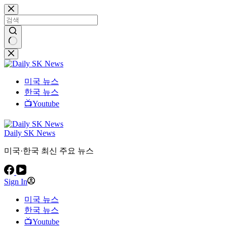
본
문
으
로
건
결
너
과
뛰
없
미국 뉴스
기
음
한국 뉴스
📺Youtube
Daily SK News
미국·한국 최신 주요 뉴스
Sign In
미국 뉴스
한국 뉴스
📺Youtube