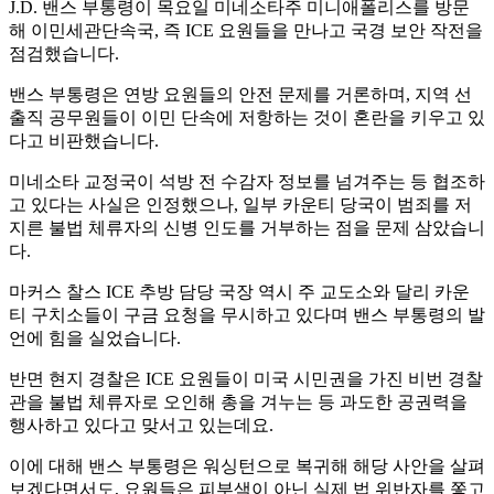
J.D. 밴스 부통령이 목요일 미네소타주 미니애폴리스를 방문
해 이민세관단속국, 즉 ICE 요원들을 만나고 국경 보안 작전을
점검했습니다.
밴스 부통령은 연방 요원들의 안전 문제를 거론하며, 지역 선
출직 공무원들이 이민 단속에 저항하는 것이 혼란을 키우고 있
다고 비판했습니다.
미네소타 교정국이 석방 전 수감자 정보를 넘겨주는 등 협조하
고 있다는 사실은 인정했으나, 일부 카운티 당국이 범죄를 저
지른 불법 체류자의 신병 인도를 거부하는 점을 문제 삼았습니
다.
마커스 찰스 ICE 추방 담당 국장 역시 주 교도소와 달리 카운
티 구치소들이 구금 요청을 무시하고 있다며 밴스 부통령의 발
언에 힘을 실었습니다.
반면 현지 경찰은 ICE 요원들이 미국 시민권을 가진 비번 경찰
관을 불법 체류자로 오인해 총을 겨누는 등 과도한 공권력을
행사하고 있다고 맞서고 있는데요.
이에 대해 밴스 부통령은 워싱턴으로 복귀해 해당 사안을 살펴
보겠다면서도, 요원들은 피부색이 아닌 실제 법 위반자를 쫓고