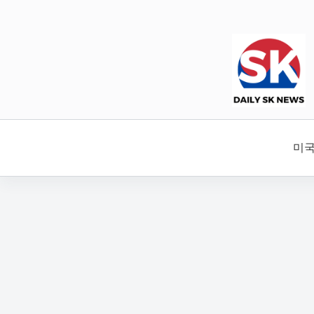
본
문
으
로
건
너
뛰
기
미국