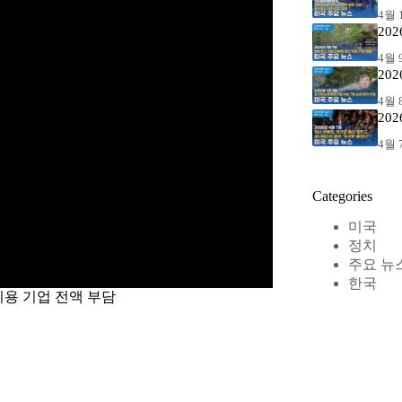
4월 1
20
4월 9
20
4월 8
20
4월 7
Categories
미국
정치
주요 뉴
한국
비용 기업 전액 부담