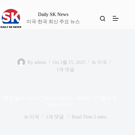
본
문
Daily SK News
으
미국·한국 최신 주요 뉴스
로
건
너
뛰
기
By
admin
On
3월 15, 2025
In
미국
1개 댓글
“황금 팔의 사나이” 제임스 해리슨, 수백만 아기들의 생
명을 구하다
In
미국
1개 댓글
Read Time
2 mins