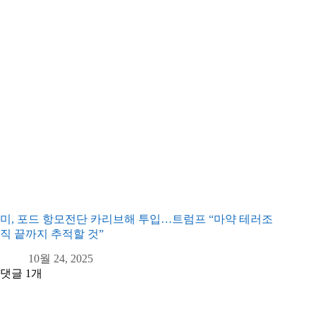
미, 포드 항모전단 카리브해 투입…트럼프 “마약 테러조
직 끝까지 추적할 것”
10월 24, 2025
댓글 1개