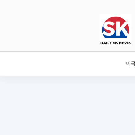
본
문
으
로
건
너
뛰
기
미국