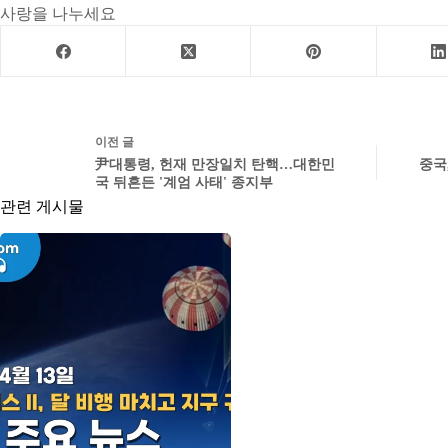
사랑을 나누세요
이전
글
尹대통령, 헌재 만장일치 탄핵…대한민
중국
국 뒤흔든 '계엄 사태' 종지부
관련 게시물