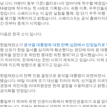
낮 12시 19분(미 동부 기준) 캘리포니아 앞바다에 착수할 예정
태평양에 착수하는 첫 사례로 기록됩니다. 귀환 이후, 우주인들은
정입니다. 스페이스X는 이 같은 실험을 통해, 장·단기 우주 비행
을 평가할 계획이라고 밝혔습니다. 스페이스X는 공식 홈페이지와
간 전부터 중계가 시작됩니다.
다음은 한국 소식 입니다.
헌법재판소가
윤석열 대통령에 대한 탄핵 심판에서 만장일치로 
령 선포가 헌법 질서를 심각하게 훼손했다는 판단에 따라 윤 대
원칙을 정면으로 위반한 중대한 위헌 행위”라고 명시했습니다. 이
가 치러지며, 전국에서는 찬반 시위가 계속되고 있습니다. 이제
미래 지도력 방향으로 옮겨가고 있습니다.
헌법재판소의 탄핵 인용 결정으로 윤석열 대통령이 파면되면서,
됐습니다. 60일 이내에 조기 대선을 치러야 하며, 선거일은 이르
권영세 국민의힘 비대위원장은 헌재 결정을 수용하겠다고 밝혔고
공식화할 전망입니다.
통일부가 제58차 유엔 인권이사회에서 북한인권결의가 표결 없이
밝혔습니다. 정부는 북한에서 여전히 조직적이고 광범위한 인권