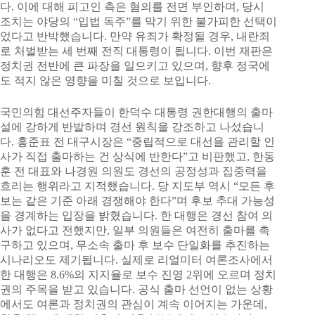
다. 이에 대해 피고인 측은 혐의를 전면 부인하며, 당시
조치는 야당의 “입법 독주”를 막기 위한 불가피한 선택이
었다고 반박했습니다. 만약 유죄가 확정될 경우, 내란죄
로 처벌받는 세 번째 전직 대통령이 됩니다. 이번 재판은
정치권 전반에 큰 파장을 일으키고 있으며, 향후 정국에
도 적지 않은 영향을 미칠 것으로 보입니다.
국민의힘 대선주자들이 한덕수 대통령 권한대행의 출마
설에 강하게 반발하며 경선 원칙을 강조하고 나섰습니
다. 홍준표 전 대구시장은 “중립적으로 대선을 관리할 인
사가 직접 출마하는 건 상식에 반한다”고 비판했고, 한동
훈 전 대표와 나경원 의원도 경선의 공정성과 집중력을
흐리는 행위라고 지적했습니다. 당 지도부 역시 “모든 후
보는 같은 기준 아래 경쟁해야 한다”며 후보 추대 가능성
을 경계하는 입장을 밝혔습니다. 한 대행은 경선 참여 의
사가 없다고 전했지만, 일부 의원들은 여전히 출마를 촉
구하고 있으며, 무소속 출마 후 보수 단일화를 추진하는
시나리오도 제기됩니다. 실제로 리얼미터 여론조사에서
한 대행은 8.6%의 지지율로 보수 진영 2위에 오르며 정치
권의 주목을 받고 있습니다. 공식 출마 선언이 없는 상황
에서도 여론과 정치권의 관심이 계속 이어지는 가운데,