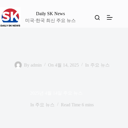
본
문
Daily SK News
으
미국·한국 최신 주요 뉴스
로
건
너
뛰
기
By
admin
On
4월 14, 2025
In
주요 뉴스
2025년 4월 14일 주요 뉴스
In
주요 뉴스
Read Time
6 mins