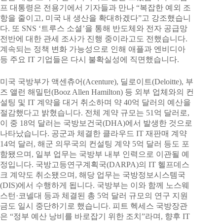
프 대통령은 전용기에서 기자들과 만나 “복잡한 예외 조
항을 줄이고, 미국 내 생산을 확대하겠다”고 강조했습니
다. 또 SNS ‘트루스 소셜’을 통해 반도체와 전자 공급망
전반에 대한 관세 조사가 진행 중이라고도 전했습니다.
계속되는 정책 변화 가능성으로 인해 애플과 엔비디아
등 주요 IT 기업들은 다시 불확실성에 직면했습니다.
미국 국방부가 액센츄어(Acenture), 딜로이트(Deloitte), 부
즈 앨런 해밀턴(Booz Allen Hamilton) 등 외부 업체와의 컨
설팅 및 IT 계약을 대거 취소하며 약 40억 달러의 예산을
절감했다고 밝혔습니다. 전체 계약 규모는 51억 달러로,
이 중 18억 달러는 국방보건국(DHA)에서 발생한 것으로
나타났습니다. 공군과 체결한 클라우드 IT 재판매 계약
14억 달러, 해군 의무국의 컨설팅 계약 5억 달러 등도 포
함됐으며, 일부 업무는 국방부 내부 인력으로 이관될 예
정입니다. 국방고등연구계획국(DARPA)의 IT 헬프데스
크 계약도 취소됐으며, 해당 업무는 국방정보시스템국
(DIS)에서 수행하게 됩니다. 국방부는 이와 함께 노스웨
스턴·코넬대 등과 체결된 총 5억 달러 규모의 연구 지원
금도 일시 중단하기로 했습니다. 피트 헥세스 국방장관
은 “정부 예산 낭비를 바로잡기 위한 조치”라며, 향후 IT