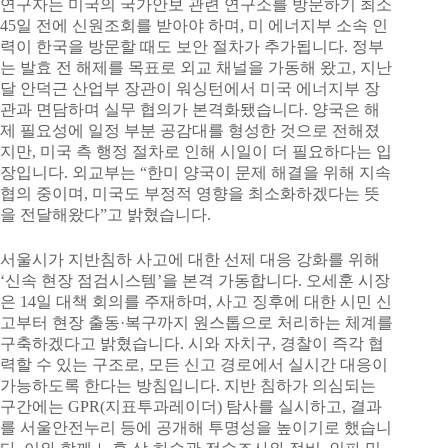
연구자는 미국의 국가안보 관련 연구소를 방문하기 최소
45일 전에 신원조회를 받아야 하며, 미 에너지부 소속 인
력이 한국을 방문할 때도 보안 절차가 추가됩니다. 정부
는 발효 전 해제를 목표로 외교 채널을 가동해 왔고, 지난
달 안덕근 산업부 장관이 워싱턴에서 미국 에너지부 장
관과 면담하며 실무 협의가 본격화됐습니다. 양국은 해
제 필요성에 일정 부분 공감대를 형성한 것으로 전해졌
지만, 미국 측 행정 절차로 인해 시일이 더 필요하다는 입
장입니다. 외교부는 “한미 양국이 문제 해결을 위해 지속
협의 중이며, 미국도 부정적 영향을 최소화하겠다는 뜻
을 전달해왔다”고 밝혔습니다.
서울시가 지반침하 사고에 대한 선제 대응 강화를 위해
‘신속 현장 점검시스템’을 본격 가동합니다. 오세훈 시장
은 14일 대책 회의를 주재하며, 사고 징후에 대한 시민 신
고부터 현장 출동·복구까지 원스톱으로 처리하는 체계를
구축하겠다고 밝혔습니다. 시와 자치구, 경찰이 즉각 협
력할 수 있는 구조로, 모든 신고 경로에서 실시간 대응이
가능하도록 한다는 방침입니다. 지반 침하가 의심되는
구간에는 GPR(지표투과레이더) 탐사를 실시하고, 결과
를 서울안전누리 등에 공개해 투명성을 높이기로 했습니