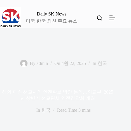
본
문
Daily SK News
으
미국·한국 최신 주요 뉴스
로
건
너
뛰
기
By
admin
On
4월 22, 2025
In
한국
해외 파송 선교사의 안전확보 방안 논의…외교부, 2025
년 상반기 선교단체 안전간담회 개최
In
한국
Read Time
3 mins