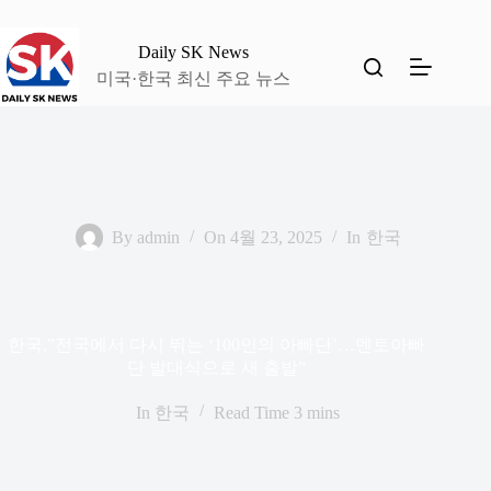
본
문
Daily SK News
으
미국·한국 최신 주요 뉴스
로
건
너
뛰
기
By
admin
On
4월 23, 2025
In
한국
한국,”전국에서 다시 뛰는 ‘100인의 아빠단’…멘토아빠
단 발대식으로 새 출발”
In
한국
Read Time
3 mins